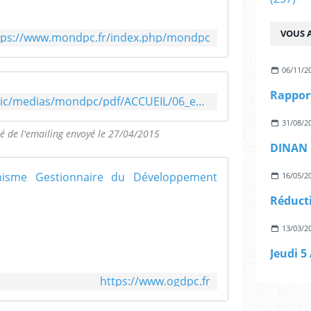
VOUS A
tps://www.mondpc.fr/index.php/mondpc
06/11/2
https://www.mondpc.fr/public/medias/mondpc/pdf/ACCUEIL/06_emailingPS_decisionCG2204_270
31/08/2
ité de l'emailing envoyé le 27/04/2015
Accueil - OG
16/05/2
T
o
13/03/2
u
t
e
s
https://www.ogdpc.fr
l
e