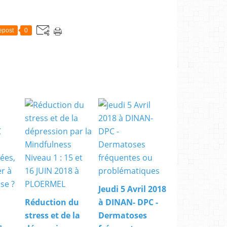
s
é
q
epost
0
u
i
p
e
s
d
e
l
'
O
G
D
P
C
v
o
Jeudi 5 Avril 2018
u
Réduction du
à DINAN- DPC -
s
s
stress et de la
Dermatoses
o