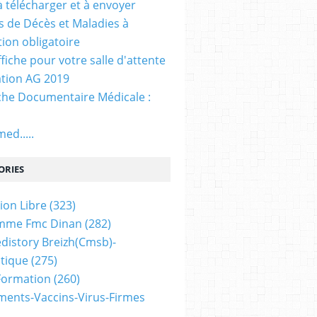
. à télécharger et à envoyer
ns de Décès et Maladies à
tion obligatoire
ffiche pour votre salle d'attente
tion AG 2019
he Documentaire Médicale :
ed.....
ORIES
ion Libre
(323)
mme Fmc Dinan
(282)
distory Breizh(cmsb)-
tique
(275)
 Formation
(260)
ents-Vaccins-Virus-Firmes