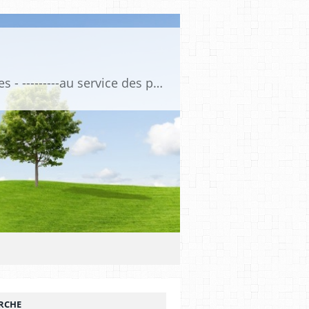
Association de Formation Médicale Continue - Formation et Informations Médicales - ---------au service des professionnels de santé et de la santé ------------ depuis 1974
RCHE