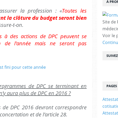
À PRO
rer la profession : «
Toutes les
nt la clôture du budget seront bien
Site de
ssure-t-on.
médecin
ons à des actions de DPC peuvent se
Voir le 
Contin
in de l’année mais ne seront pas
,
SUIVE
programmes de DPC se terminant en
PAGES
il n’y aura plus de DPC en 2016 ?
Attesta
cotisat
e DPC 2016 devront correspondre
Attesta
oncertation et de l’article 28.