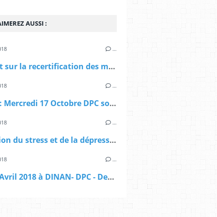
IMEREZ AUSSI :
018
…
Rapport sur la recertification des médecins
018
…
DINAN : Mercredi 17 Octobre DPC soirée : Dysménorrhées, quand penser à l’endométriose ?
DPC - Organisme Gestionnaire du Développement 
018
…
Réduction du stress et de la dépression par la Mindfulness Niveau 1 : 15 et 16 JUIN 2018 à PLOERMEL
018
…
Jeudi 5 Avril 2018 à DINAN- DPC - Dermatoses fréquentes ou problématiques