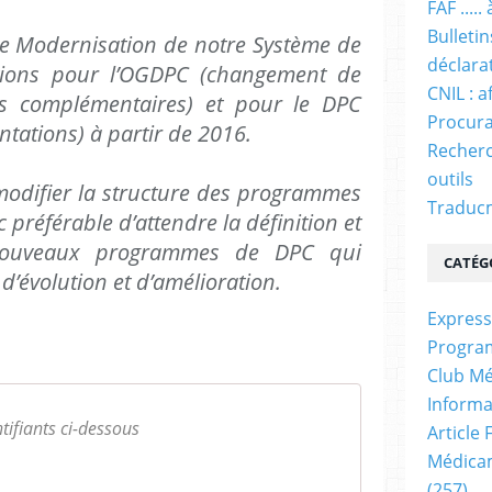
FAF ....
Bulleti
e Modernisation de notre Système de
déclara
utions pour l’OGDPC (changement de
CNIL : a
s complémentaires) et pour le DPC
Procura
ntations) à partir de 2016.
Recherc
outils
ifier la structure des programmes
Traducm
 préférable d’attendre la définition et
nouveaux programmes de DPC qui
CATÉG
évolution et d’amélioration.
Express
Progra
Club Mé
Informa
ntifiants ci-dessous
Article
Médicam
(257)