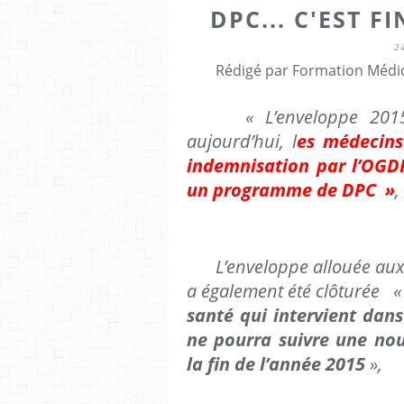
DPC... C'EST F
2
Rédigé par Formation Médic
« L’enveloppe 2015 
aujourd’hui, l
es médecins
indemnisation par l’OGDP
un programme de DPC »
,
L’enveloppe allouée aux a
a également été clôturée 
santé qui intervient da
ne pourra suivre une nou
la fin de l’année 2015
»,