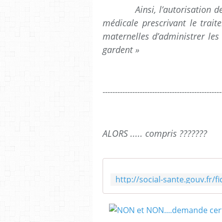
Ainsi, l’autorisation des 
médicale prescrivant le trait
maternelles d’administrer les
gardent »
------------------------------------------------
ALORS ..... compris ???????