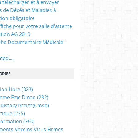
. à télécharger et à envoyer
ns de Décès et Maladies à
tion obligatoire
ffiche pour votre salle d'attente
tion AG 2019
he Documentaire Médicale :
ed.....
ORIES
ion Libre
(323)
mme Fmc Dinan
(282)
distory Breizh(cmsb)-
tique
(275)
 Formation
(260)
ents-Vaccins-Virus-Firmes