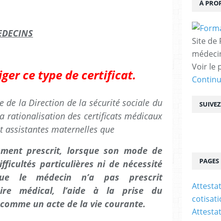
À PRO
EDECINS
Site de
médecin
Voir le 
ger ce type de certificat.
Contin
 la Direction de la sécurité sociale du
SUIVE
 rationalisation des certificats médicaux
t assistantes maternelles que
ment prescrit, lorsque son mode de
PAGES
fficultés particulières ni de nécessité
sque le médecin n’a pas prescrit
Attesta
iaire médical, l’aide à la prise du
cotisat
comme un acte de la vie courante.
Attesta