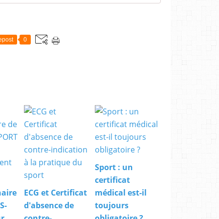
epost
0
Sport : un
certificat
aire
ECG et Certificat
médical est-il
S-
d'absence de
toujours
ur
contre-
obligatoire ?