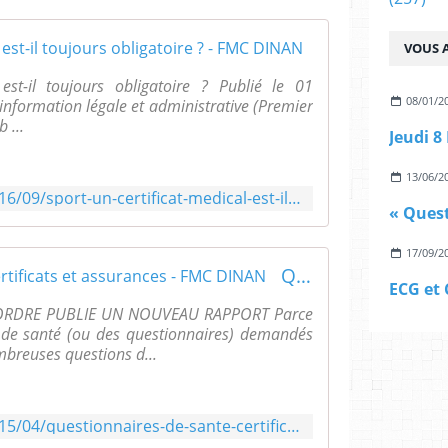
Sport : un cert
VOUS A
est-il toujours obligatoire ? Publié le 01
08/01/2
information légale et administrative (Premier
 ...
13/06/2
http://www.fmcdinan.org/2016/09/sport-un-certificat-medical-est-il-toujours-obligatoire.html
17/09/2
Questionnaires de santé, certificats et assurances - FMC DINAN
L'ORDRE PUBLIE UN NOUVEAU RAPPORT Parce
ts de santé (ou des questionnaires) demandés
mbreuses questions d...
http://www.fmcdinan.org/2015/04/questionnaires-de-sante-certificats-et-assurances.html