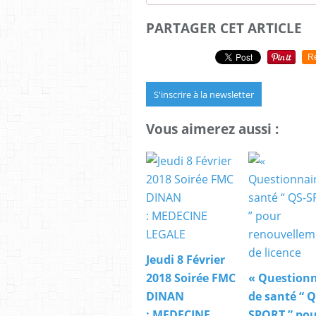
PARTAGER CET ARTICLE
R
S'inscrire à la newsletter
Vous aimerez aussi :
Jeudi 8 Février
2018 Soirée FMC
« Questionn
DINAN
de santé “ Q
: MEDECINE
SPORT ” po