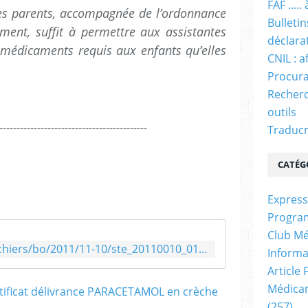
FAF ....
parents, accompagnée de l’ordonnance
Bulleti
ement, suffit à permettre aux assistantes
déclara
 médicaments requis aux enfants qu’elles
CNIL : a
Procura
Recherc
outils
-------------------------------------------
Traducm
CATÉG
Express
Progra
Club Mé
http://social-sante.gouv.fr/fichiers/bo/2011/11-10/ste_20110010_0100_0056.pdf
Informa
Article
Médicam
(257)