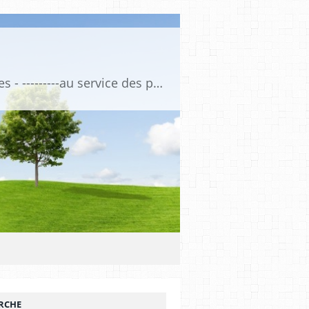
Association de Formation Médicale Continue - Formation et Informations Médicales - ---------au service des professionnels de santé et de la santé ------------ depuis 1974
RCHE