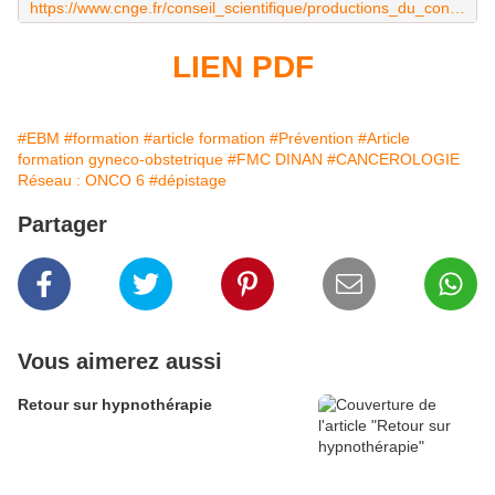
https://www.cnge.fr/conseil_scientifique/productions_du_conseil_scientifique/reperage_du_risque_de_cancer_du_sein_chez_les_femm/
LIEN PDF
#EBM
#formation
#article formation
#Prévention
#Article
formation gyneco-obstetrique
#FMC DINAN
#CANCEROLOGIE
Réseau : ONCO 6
#dépistage
Partager
Vous aimerez aussi
Retour sur hypnothérapie