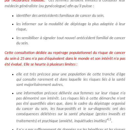
par l’Assurance maladie.
Ces femmes seraient invitées à consulter leur
médecin généraliste (ou gynécologue) afin qu’il puisse :
identifier des antécédents familiaux de cancer du sein,
les informer sur la modalité de dépistage la plus adaptée à leur
risque,
les sensibiliser à signaler tout nouvel antécédent familial de cancer
du sein.
Cette consultation dédiée au repérage populationnel du risque de cancer
du sein à 25 ans n’a pas d’équivalent dans le monde et son intérêt n’a pas
été évalué. Elle se heurte à plusieurs limites :
elle est très précoce pour une population de cette tranche d’âge
qui consulte rarement et dans laquelle les risques liés à la santé
sont majoritairement autres,
une information précoce délivrée aux femmes sur leur risque n’a
pas démontré son intérêt. Les risques liés à cette démarche n’ont
pas été quantifiés alors que, dans le cadre du dépistage organisé
du cancer du sein, les faux-positifs et le sur-diagnostic ont des
conséquences délétères sur la santé physique (gestes invasifs et
4,5
traitements) et psychique (anxiété, inquiétudes inutiles)
,
il n’y a pas suffisamment de données sur les bénéfices et les risques