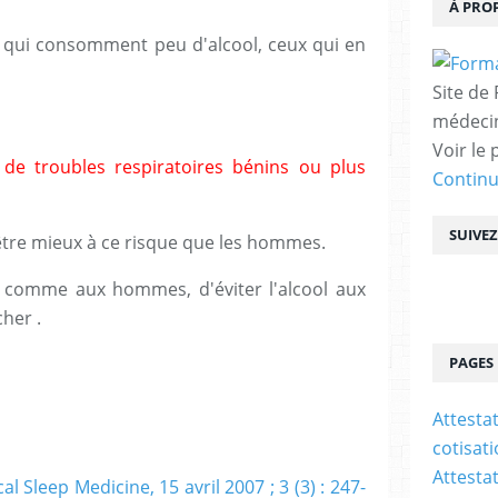
À PRO
ui consomment peu d'alcool, ceux qui en
Site de
médecin
Voir le 
e troubles respiratoires bénins ou plus
Contin
SUIVE
être mieux à ce risque que les hommes.
é, comme aux hommes, d'éviter l'alcool aux
her .
PAGES
Attesta
cotisat
Attesta
al Sleep Medicine, 15 avril 2007 ; 3 (3) : 247-