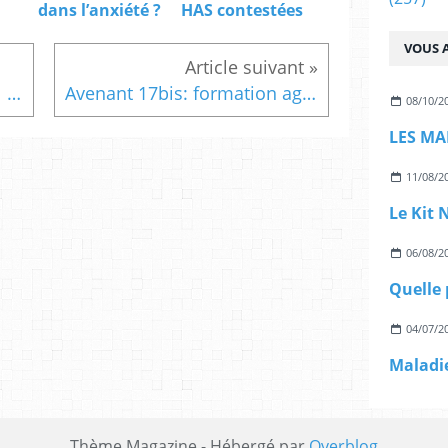
dans l’anxiété ?
HAS contestées
VOUS A
Risque de cancer colorectal (CCR) chez les femmes ayant eu un cancer gynécologique.
Avenant 17bis: formation agréée FPC
08/10/2
LES MA
11/08/2
06/08/2
04/07/2
Thème Magazine - Hébergé par
Overblog