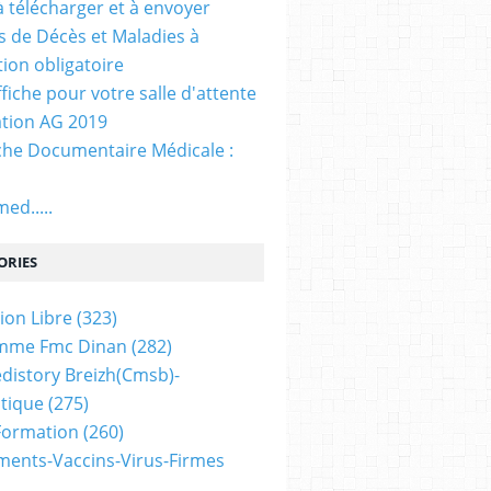
. à télécharger et à envoyer
ns de Décès et Maladies à
tion obligatoire
ffiche pour votre salle d'attente
tion AG 2019
he Documentaire Médicale :
ed.....
ORIES
ion Libre
(323)
mme Fmc Dinan
(282)
distory Breizh(cmsb)-
tique
(275)
 Formation
(260)
ents-Vaccins-Virus-Firmes