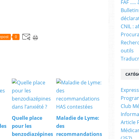
FAF ....
Bulleti
déclara
CNIL : a
Procura
epost
0
Recherc
outils
Traducm
CATÉG
Express
Progra
Club Mé
Informa
Quelle place
Maladie de Lyme:
Article
des
pour les
des
Médicam
benzodiazépines
recommandations
(257)