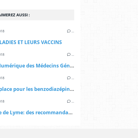
IMEREZ AUSSI :
018
…
LADIES ET LEURS VACCINS
018
…
Le Kit Numérique des Médecins Généralistes
018
…
Quelle place pour les benzodiazépines dans l’anxiété ?
018
…
Maladie de Lyme: des recommandations HAS contestées