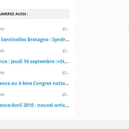
IMEREZ AUSSI :
010
…
Réseau Sentinelles Bretagne : Syndromes grippaux,Gastro-entérite,Varicelle,Crises d'asthme
010
…
RivaRance : Jeudi 16 septembre :«Stress, dépression et pathologies cardiovasculaires »
010
…
PrévaRance au 4 ème Congres national de la médecine Générale
010
…
PrévaRance:Avril 2010 : nouvel article au "Printemps de la Cardiologie"