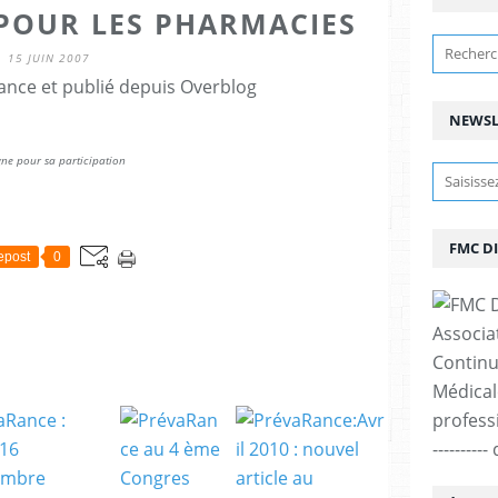
 POUR LES PHARMACIES
15 JUIN 2007
ance et publié depuis Overblog
NEWSL
e pour sa participation
FMC D
epost
0
Associa
Continu
Médicale
professi
--------