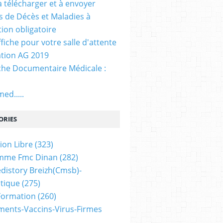
. à télécharger et à envoyer
ns de Décès et Maladies à
tion obligatoire
ffiche pour votre salle d'attente
tion AG 2019
he Documentaire Médicale :
ed.....
ORIES
ion Libre
(323)
mme Fmc Dinan
(282)
distory Breizh(cmsb)-
tique
(275)
 Formation
(260)
ents-Vaccins-Virus-Firmes