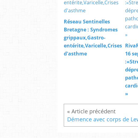
Réseau Sentinelles
Bretagne : Syndromes
grippaux,Gastro-
entérite,Varicelle,Crises
RivaR
d'asthme
16 s
:«Str
dépre
path
cardi
»