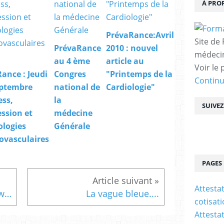
À PRO
PrévaRance:Avril
Site de
PrévaRance
2010 : nouvel
médecin
au 4 ème
article au
Voir le 
ance : Jeudi
Congres
"Printemps de la
Contin
eptembre
national de
Cardiologie"
ess,
la
SUIVE
ssion et
médecine
ologies
Générale
ovasculaires
PAGES
Attesta
Démence avec corps de Lewy (DCL) et maladie d'Alzheimer (MA), traits distinctifs.
La vague bleue....
cotisat
Attesta