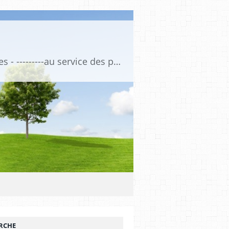
Association de Formation Médicale Continue - Formation et Informations Médicales - ---------au service des professionnels de santé et de la santé ------------ depuis 1974
RCHE