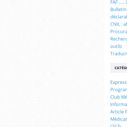
FAF ....
Bulleti
déclara
CNIL : a
Procura
Recherc
outils
Traducm
CATÉG
Express
Progra
Club Mé
Informa
Article
Médicam
(257)