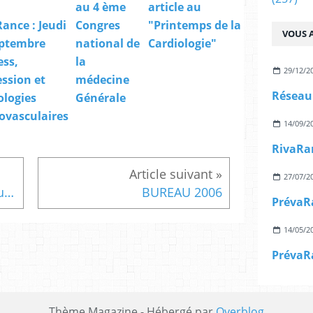
au 4 ème
article au
ance : Jeudi
Congres
"Printemps de la
VOUS A
eptembre
national de
Cardiologie"
ess,
la
29/12/2
ssion et
médecine
ologies
Générale
ovasculaires
14/09/2
27/07/2
Meilleurs voeux pour la nouvelle année
BUREAU 2006
14/05/2
Thème Magazine - Hébergé par
Overblog