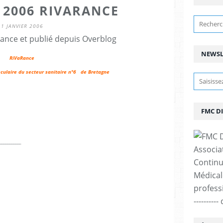
 2006 RIVARANCE
1 JANVIER 2006
ance et publié depuis Overblog
NEWSL
RiVaRance
culaire du secteur sanitaire n°6 de Bretagne
FMC D
_________
Associa
Continu
Médicale
professi
--------