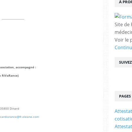
À PRO
__________________
Site de
médecin
Voir le 
Contin
SUIVE
association, accompagné :
on RiVaRance)
PAGES
t 35800 Dinard
Attesta
cardiorance@fr.oleane.com
cotisat
Attesta