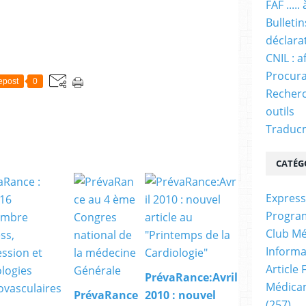
FAF ....
Bulleti
déclara
CNIL : a
Procura
epost
0
Recherc
outils
Traducm
CATÉG
Express
Progra
Club Mé
Informa
Article
PrévaRance:Avril
Médicam
PrévaRance
2010 : nouvel
(257)