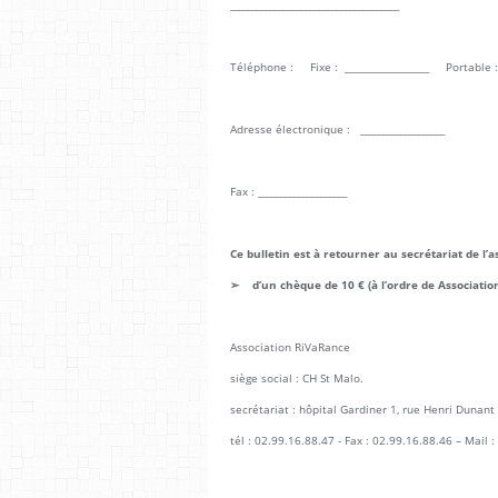
______________________________________
Téléphone : Fixe : ___________________ Portable : _
Adresse électronique : ___________________
Fax : ____________________
Ce bulletin est à retourner au secrétariat de l’
➢ d’un chèque de 10 € (à l’ordre de Associati
Association RiVaRance
siège social : CH St Malo.
secrétariat : hôpital Gardiner 1, rue Henri Dunan
tél : 02.99.16.88.47 - Fax : 02.99.16.88.46 – Mail :