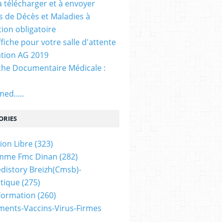
. à télécharger et à envoyer
ns de Décès et Maladies à
tion obligatoire
ffiche pour votre salle d'attente
tion AG 2019
he Documentaire Médicale :
ed.....
ORIES
ion Libre
(323)
mme Fmc Dinan
(282)
distory Breizh(cmsb)-
tique
(275)
 Formation
(260)
ents-Vaccins-Virus-Firmes