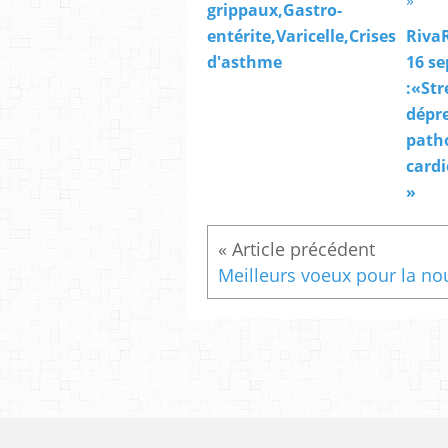
grippaux,Gastro-
entérite,Varicelle,Crises
RivaR
d'asthme
16 s
:«Str
dépre
path
cardi
»