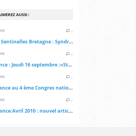
IMEREZ AUSSI :
010
…
Réseau Sentinelles Bretagne : Syndromes grippaux,Gastro-entérite,Varicelle,Crises d'asthme
010
…
RivaRance : Jeudi 16 septembre :«Stress, dépression et pathologies cardiovasculaires »
010
…
PrévaRance au 4 ème Congres national de la médecine Générale
010
…
PrévaRance:Avril 2010 : nouvel article au "Printemps de la Cardiologie"