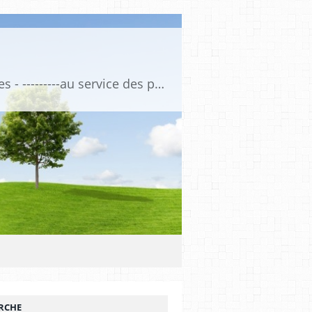
Association de Formation Médicale Continue - Formation et Informations Médicales - ---------au service des professionnels de santé et de la santé ------------ depuis 1974
RCHE