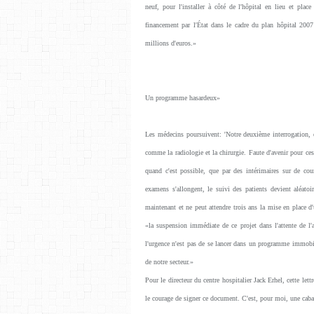
neuf, pour l'installer à côté de l'hôpital en lieu et pla
financement par l'État dans le cadre du plan hôpital 200
millions d'euros.»
Un programme hasardeux»
Les médecins poursuivent: 'Notre deuxième interrogation, e
comme la radiologie et la chirurgie. Faute d'avenir pour ces s
quand c'est possible, que par des intérimaires sur de cour
examens s'allongent, le suivi des patients devient aléato
maintenant et ne peut attendre trois ans la mise en place
«la suspension immédiate de ce projet dans l'attente de l'a
l'urgence n'est pas de se lancer dans un programme immobili
de notre secteur.»
Pour le directeur du centre hospitalier Jack Erhel, cette let
le courage de signer ce document. C'est, pour moi, une cabal