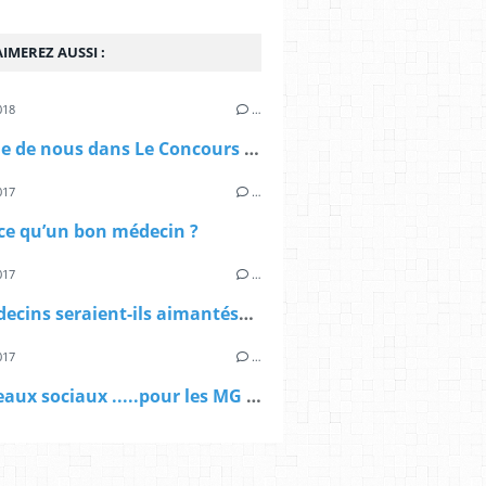
IMEREZ AUSSI :
018
…
On parle de nous dans Le Concours Médical !!
017
…
ce qu’un bon médecin ?
017
…
Les médecins seraient-ils aimantés? ......
017
…
Les réseaux sociaux .....pour les MG ..... pourquoi cette réticence