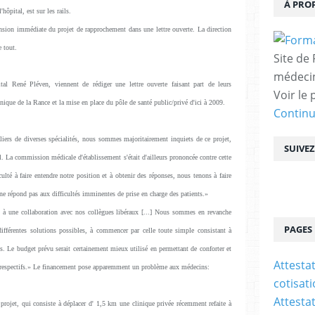
À PRO
'hôpital, est sur les rails.
nsion immédiate du projet de rapprochement dans une lettre ouverte. La direction
e tout.
Site de
médecin
tal René Pléven, viennent de rédiger une lettre ouverte faisant part de leurs
Voir le 
nique de la Rance et la mise en place du pôle de santé public/privé d'ici à 2009.
Contin
aliers de diverses spécialités, nous sommes majoritairement inquiets de ce projet,
SUIVE
. La commission médicale d'établissement s'était d'ailleurs prononcée contre cette
lté à faire entendre notre position et à obtenir des réponses, nous tenons à faire
ne répond pas aux difficultés imminentes de prise en charge des patients.»
à une collaboration avec nos collègues libéraux [...] Nous sommes en revanche
PAGES
 différentes solutions possibles, à commencer par celle toute simple consistant à
ls. Le budget prévu serait certainement mieux utilisé en permettant de conforter et
Attesta
es respectifs.» Le financement pose apparemment un problème aux médecins:
cotisat
Attesta
projet, qui consiste à déplacer d' 1,5 km une clinique privée récemment refaite à