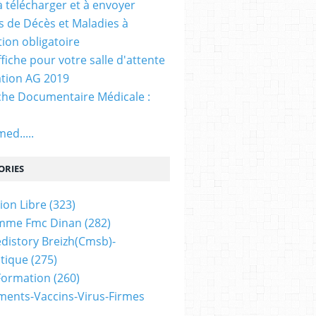
. à télécharger et à envoyer
ns de Décès et Maladies à
tion obligatoire
ffiche pour votre salle d'attente
tion AG 2019
he Documentaire Médicale :
ed.....
ORIES
ion Libre
(323)
mme Fmc Dinan
(282)
distory Breizh(cmsb)-
tique
(275)
 Formation
(260)
ents-Vaccins-Virus-Firmes