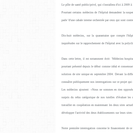
Le pôle de santé public/privé, qui s'installera d'ici à 2009 à l
Pourtant certains médecins de l'hôpital demandent la suspe
parle 'd'une cabale interne orchestrée par ceux qui sont contr
Dix-huit médecins, sur la quarantaine que compte l'hôpi
inquiétudes sur le rapprochement de l'hôpital avec la polycli
Dans cette lettre, il est notamment écrit: 'Médecins hospit
pourtant présenté depuis le début comme idéal et consensuel
solution de site unique en septembre 2004. Devant la difficu
connaître publiquement nos interrogations sur ce projet qui 
Les médecins ajoutent: «Nous ne sommes en rien opposés 
surpris du refus catégorique de nos tutelles d'évaluer les
travailler en coopération en maintenant les deux sites actue
développer l'activité des deux établissements sur leurs sit
Notre première interrogation concerne le financement de ce 