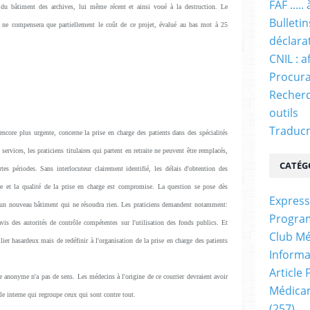
FAF ....
ce du bâtiment des archives, lui même récent et ainsi voué à la destruction. Le
Bulleti
7 ne compensera que partiellement le coût de ce projet, évalué au bas mot à 25
déclara
CNIL : a
Procura
Recherc
outils
Traducm
ncore plus urgente, concerne la prise en charge des patients dans des spécialités
ervices, les praticiens titulaires qui partent en retraite ne peuvent être remplacés,
CATÉG
tes périodes. Sans interlocuteur clairement identifié, les délais d'obtention des
ire et la qualité de la prise en charge est compromise. La question se pose dès
Express
 d'un nouveau bâtiment qui ne résoudra rien. Les praticiens demandent notamment:
Progra
vis des autorités de contrôle compétentes sur l'utilisation des fonds publics. Et
Club Mé
er hasardeux mais de redéfinir à l'organisation de la prise en charge des patients
Informa
Article
tre anonyme n'a pas de sens. Les médecins à l'origine de ce courrier devraient avoir
Médicam
e interne qui regroupe ceux qui sont contre tout.
(257)