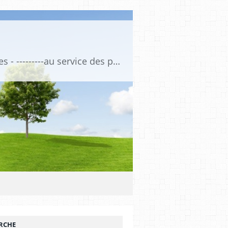
Association de Formation Médicale Continue - Formation et Informations Médicales - ---------au service des professionnels de santé et de la santé ------------ depuis 1974
RCHE