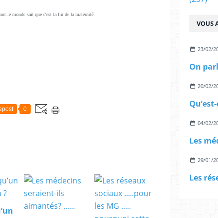
out le monde sait que c'est la fin de la maternité.
VOUS A
23/02/2
20/02/2
Qu’est-
epost
0
04/02/2
29/01/2
u’un