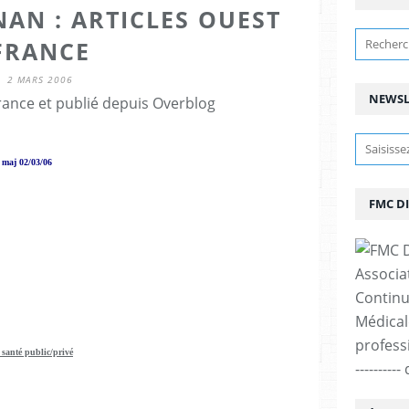
NAN : ARTICLES OUEST
FRANCE
2 MARS 2006
NEWSL
rance et publié depuis Overblog
 maj 02/03/06
FMC D
Associa
Continu
Médicale
professi
santé public/privé
--------