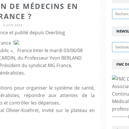
N DE MÉDECINS EN
RANCE ?
9 JUIN 2008
NEWSL
nce et publié depuis Overblog
rance ?
ublic », France Inter le mardi 03/06/08
e CARDIN, du Professeur Yvon BERLAND
FMC D
 Président du syndicat MG France,
énéralistes.
Associa
s pour organiser le système de santé,
Continu
néralistes, répondre aux attentes de la
Médicale
 et contrôler les dépenses.
professi
l Olivier-Koehret, invité sur le plateau en
--------