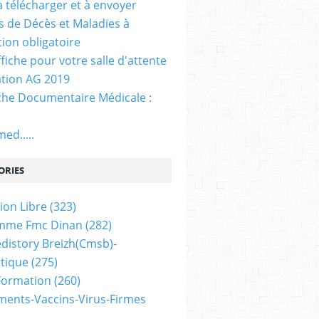
. à télécharger et à envoyer
ns de Décès et Maladies à
tion obligatoire
ffiche pour votre salle d'attente
tion AG 2019
he Documentaire Médicale :
ed.....
ORIES
ion Libre
(323)
mme Fmc Dinan
(282)
distory Breizh(cmsb)-
tique
(275)
 Formation
(260)
ents-Vaccins-Virus-Firmes