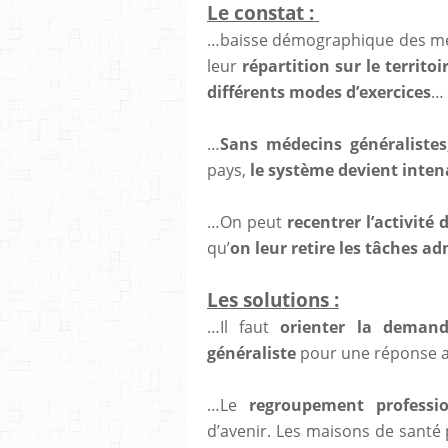
Le constat :
…baisse démographique des m
leur
répartition sur le territoi
différents modes d’exercices
…
…
Sans médecins généralistes
pays,
le système devient intena
…On peut
recentrer l’activité
qu’
on leur retire les tâches ad
Les solutions :
…Il faut
orienter la demand
généraliste
pour une réponse ad
…Le
regroupement professio
d’avenir. Les maisons de santé p