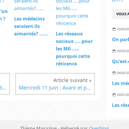
u’un
VOUS A
n ?
Les médecins
seraient-ils
23/02/2
aimantés? ......
Les réseaux
sociaux .....pour
les MG .....
20/02/2
pourquoi cette
Qu’est-
réticence
04/02/2
Pronostic des mélanomes du scalp et du cou
Mercredi 11 Juin : Avant et pendant le voyage : Conseils aux Voyageurs, - soirée FMC Dinan
29/01/2
Thème Magazine - Hébergé par
Overblog