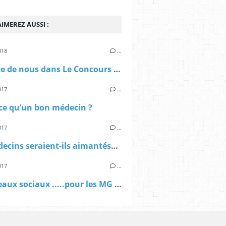
IMEREZ AUSSI :
018
…
On parle de nous dans Le Concours Médical !!
017
…
ce qu’un bon médecin ?
017
…
Les médecins seraient-ils aimantés? ......
017
…
Les réseaux sociaux .....pour les MG ..... pourquoi cette réticence