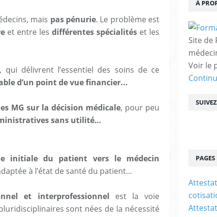
À PRO
édecins, mais
pas pénurie
. Le problème est
re
et entre les
différentes spécialités
et les
Site de
médecin
Voir le 
, qui délivrent l’essentiel des soins de ce
Contin
ble d’un point de vue financier...
SUIVE
 des MG sur la décision médicale
, pour peu
ministratives sans utilité…
e initiale du patient vers le médecin
PAGES
aptée à l’état de santé du patient…
Attesta
cotisat
nnel et interprofessionnel
est la voie
Attesta
luridisciplinaires sont nées de la nécessité