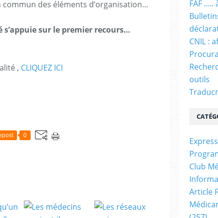
FAF ....
en commun des éléments d’organisation…
Bulleti
déclara
é s’appuie sur le premier recours…
CNIL : a
Procura
Recherc
lité ,
CLIQUEZ ICI
outils
Traducm
CATÉG
epost
0
Express
Progra
Club Mé
Informa
Article
Médicam
(257)