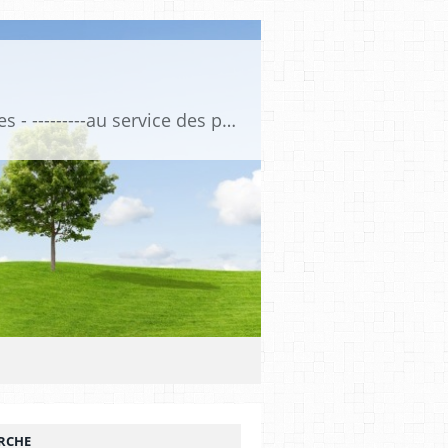
Association de Formation Médicale Continue - Formation et Informations Médicales - ---------au service des professionnels de santé et de la santé ------------ depuis 1974
RCHE