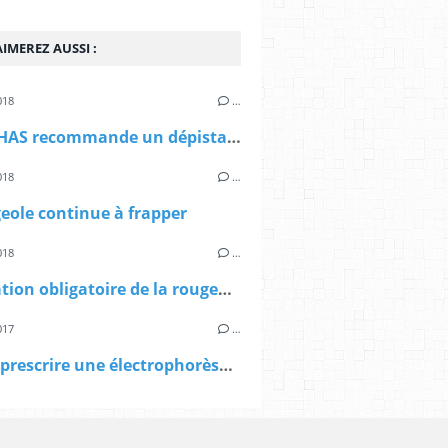
IMEREZ AUSSI :
018
…
IST : la HAS recommande un dépistage systématique de l’infection à Chlamydia trachomatis chez les jeunes femmes
018
…
eole continue à frapper
018
…
Déclaration obligatoire de la rougeole
017
…
Quand prescrire une électrophorèse des protéines sériques (EPS) et conduite à tenir en cas d’une immunoglobuline monoclonale