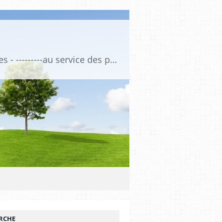
Association de Formation Médicale Continue - Formation et Informations Médicales - ---------au service des professionnels de santé et de la santé ------------ depuis 1974
RCHE