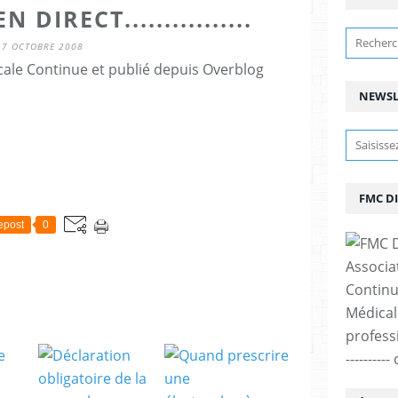
DIRECT................
17 OCTOBRE 2008
ale Continue et publié depuis Overblog
NEWSL
FMC D
epost
0
Associa
Continu
Médicale
professi
--------