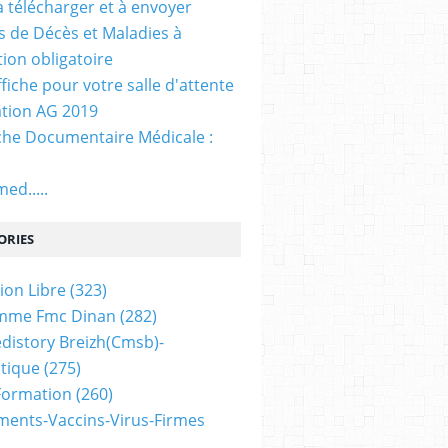
. à télécharger et à envoyer
ns de Décès et Maladies à
tion obligatoire
ffiche pour votre salle d'attente
tion AG 2019
he Documentaire Médicale :
ed.....
ORIES
ion Libre
(323)
mme Fmc Dinan
(282)
distory Breizh(cmsb)-
tique
(275)
 Formation
(260)
ents-Vaccins-Virus-Firmes