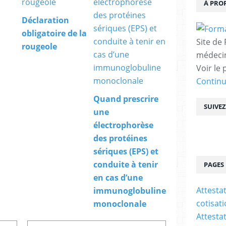
À PRO
Déclaration
obligatoire de la
Site de
rougeole
médecin
Voir le 
Contin
Quand prescrire
SUIVE
une
électrophorèse
des protéines
sériques (EPS) et
conduite à tenir
PAGES
en cas d’une
Attesta
immunoglobuline
cotisat
monoclonale
Attesta