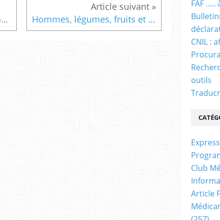
FAF ....
Bulleti
Installation, homéopathie ou thérapie de choc ?
Hommes, légumes, fruits et céréales.
déclara
CNIL : a
Procura
Recherc
outils
Traducm
CATÉG
Express
Progra
Club Mé
Informa
Article
Médicam
(257)