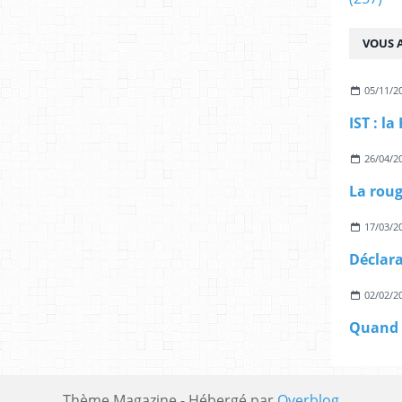
VOUS A
05/11/2
26/04/2
La roug
17/03/2
02/02/2
Thème Magazine - Hébergé par
Overblog