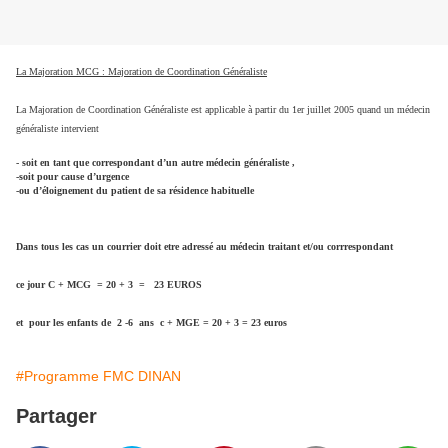
La Majoration MCG : Majoration de Coordination Généraliste
La Majoration de Coordination Généraliste est applicable à partir du 1er juillet 2005 quand un médecin
généraliste intervient
- soit en tant que correspondant d’un autre médecin généraliste ,
-soit pour cause d’urgence
-ou d’éloignement du patient de sa résidence habituelle
Dans tous les cas un courrier doit etre adressé au médecin traitant et/ou corrrespondant
ce jour
C + MCG = 20 + 3 = 23 EUROS
et pour les enfants de 2 -6 ans c + MGE = 20 + 3 = 23 euros
#Programme FMC DINAN
Partager