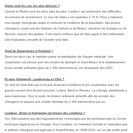
Quels sont les cas les plus délicats ?
Carhaix et Redon sont les deux sites les plus « isolés » qui présentent des difficultés
récurrentes de recrutement. Le taux de fuites y est supérieur à 75 %. Pour y maintenir
une équipe chirurgicale stable et retrouver la confiance de la population, des jeunes
chirurgiens, payés par les hôpitaux de Carhaix et de Redon, viendront de Quimper ou de
Rennes, assurer des gardes. C'est moins coûteux que de faire appel à des intérimaires.
Une évaluation annuelle de l'activité sera faite.
Quid de Douarnenez et Paimpol ?
Dans ces deux cas, le maintien passe la stabilisation de l'équipe médicale. Une
coopération est prévue avec les centres de Quimper et Saint-Brieuc et le rétablissement
d'une activité suffisante (plus de 1 500 interventions), est demandée dès 2007.
Et pour Quimperlé, Landerneau et Vitré ?
Ce sont les trois sites qui n'ont pas réussi les conditions d'une coopération avec les
grands centres dont ils sont proches, Lorient, Brest et Rennes. La chirurgie obstétricale y
sera maintenue. Pour le reste, ils doivent redevenir attractifs afin de recruter des
chirurgiens et assurer une activité minimale de 1 500 interventions par an.
Loudéac, Dinan et Guingamp ont trouvé des solutions ?
Oui. Elles passent par des regroupements, encouragés par les professionnels du Centre
technique régional sur la chirurgie. Pour Loudéac, on maintient l'activité en attendant que
le plateau chirurgical soit regroupé à Noyal-Pontivy, en 2009-2010, sur un site public-privé