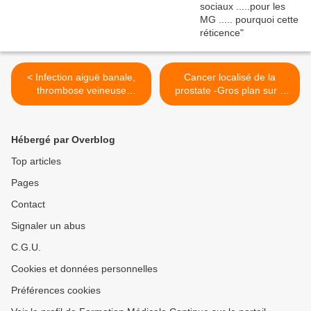
< Infection aiguë banale,
Cancer localisé de la
thrombose veineuse
prostate -Gros plan sur 5
profonde (TVP), embolie
options >
pulmonaire (EP).
Hébergé par Overblog
Top articles
Pages
Contact
Signaler un abus
C.G.U.
Cookies et données personnelles
Préférences cookies