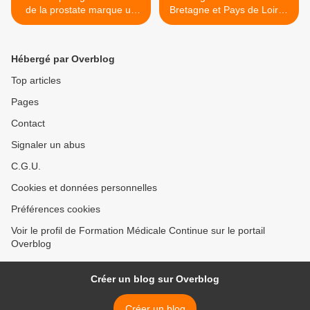
de la prostate marque un
Bretagne et Pays de Loire :
point:ERSPC (European
La guerre des frères
Randomized Study of
ennemis : Apicrypt versus
Screening for Prostate
Easycrypt ! >
Hébergé par Overblog
Cancer)
Top articles
Pages
Contact
Signaler un abus
C.G.U.
Cookies et données personnelles
Préférences cookies
Voir le profil de Formation Médicale Continue sur le portail
Overblog
Créer un blog sur Overblog
Créer un blog