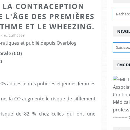
E LA CONTRACEPTION
E L'ÂGE DES PREMIÈRES
STHME ET LE WHEEZING.
NEWSL
4 JUILLET 2006
pratiques et publié depuis Overblog
orale (CO)
es
FMC D
 905 adolescentes pubères et jeunes femmes
Associa
Continu
hme, la CO augmente le risque de sifflement
Médicale
professi
 risque de 82 % chez celles qui ont une
--------