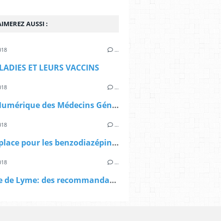
IMEREZ AUSSI :
018
…
LADIES ET LEURS VACCINS
018
…
Le Kit Numérique des Médecins Généralistes
018
…
Quelle place pour les benzodiazépines dans l’anxiété ?
018
…
Maladie de Lyme: des recommandations HAS contestées