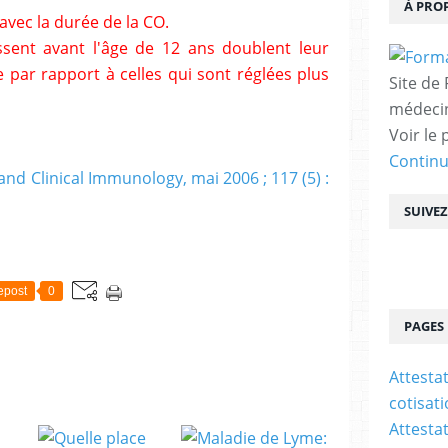
À PRO
avec la durée de la CO.
ssent avant l'âge de 12 ans doublent leur
 par rapport à celles qui sont réglées plus
Site de
médecin
Voir le 
Contin
 and Clinical Immunology, mai 2006 ; 117 (5) :
SUIVE
epost
0
PAGES
Attesta
cotisat
Attesta