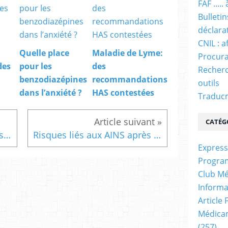
FAF ....
Bulleti
déclara
CNIL : a
Quelle place
Maladie de Lyme:
Procura
des
pour les
des
Recherc
benzodiazépines
recommandations
outils
dans l’anxiété ?
HAS contestées
Traducm
CATÉG
Thiazidiques, bêtabloquants et risque de diabète de type 2.
Risques liés aux AINS après infarctus du myocarde (IDM).
Express
Progra
Club Mé
Informa
Article
Médicam
(257)