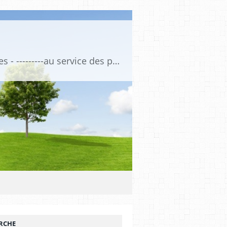
Association de Formation Médicale Continue - Formation et Informations Médicales - ---------au service des professionnels de santé et de la santé ------------ depuis 1974
RCHE