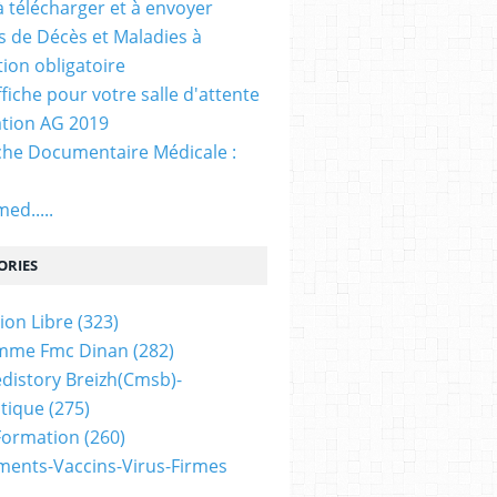
. à télécharger et à envoyer
ns de Décès et Maladies à
tion obligatoire
ffiche pour votre salle d'attente
tion AG 2019
he Documentaire Médicale :
ed.....
ORIES
ion Libre
(323)
mme Fmc Dinan
(282)
distory Breizh(cmsb)-
tique
(275)
 Formation
(260)
ents-Vaccins-Virus-Firmes