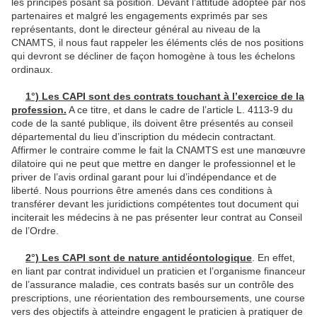
les principes posant sa position. Devant l’attitude adoptée par nos
partenaires et malgré les engagements exprimés par ses
représentants, dont le directeur général au niveau de la
CNAMTS, il nous faut rappeler les éléments clés de nos positions
qui devront se décliner de façon homogène à tous les échelons
ordinaux.
1°) Les CAPI sont des contrats touchant à l’exercice de la
profession.
A ce titre, et dans le cadre de l’article L. 4113-9 du
code de la santé publique, ils doivent être présentés au conseil
départemental du lieu d’inscription du médecin contractant.
Affirmer le contraire comme le fait la CNAMTS est une manœuvre
dilatoire qui ne peut que mettre en danger le professionnel et le
priver de l’avis ordinal garant pour lui d’indépendance et de
liberté. Nous pourrions être amenés dans ces conditions à
transférer devant les juridictions compétentes tout document qui
inciterait les médecins à ne pas présenter leur contrat au Conseil
de l’Ordre.
2°) Les CAPI sont de nature antidéontologique
. En effet,
en liant par contrat individuel un praticien et l’organisme financeur
de l’assurance maladie, ces contrats basés sur un contrôle des
prescriptions, une réorientation des remboursements, une course
vers des objectifs à atteindre engagent le praticien à pratiquer de