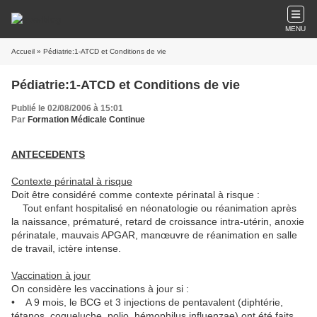
MENU
Accueil
» Pédiatrie:1-ATCD et Conditions de vie
Pédiatrie:1-ATCD et Conditions de vie
Publié le 02/08/2006 à 15:01
Par
Formation Médicale Continue
ANTECEDENTS
Contexte périnatal à risque
Doit être considéré comme contexte périnatal à risque :
Tout enfant hospitalisé en néonatologie ou réanimation après
la naissance, prématuré, retard de croissance intra-utérin, anoxie
périnatale, mauvais APGAR, manœuvre de réanimation en salle
de travail, ictère intense.
Vaccination à jour
On considère les vaccinations à jour si :
• A 9 mois, le BCG et 3 injections de pentavalent (diphtérie,
tétanos, coqueluche, polio, hémophilus influenzae) ont été faits.