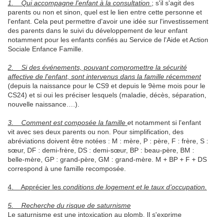
1. Qui accompagne l'enfant à la consultation
;
s'il s'agit des
parents ou non et sinon, quel est le lien entre cette personne et
l'enfant. Cela peut permettre d'avoir une idée sur l'investissement
des parents dans le suivi du développement de leur enfant
notamment pour les enfants confiés au Service de l'Aide et Action
Sociale Enfance Famille.
2. Si des événements, pouvant compromettre la sécurité
affective de l'enfant, sont intervenus dans la famille récemment
(depuis la naissance pour le CS9 et depuis le 9ème mois pour le
CS24) et si oui les préciser lesquels (maladie, décès, séparation,
nouvelle naissance….).
3. Comment est composée la famille
e
t notamment si l'enfant
vit avec ses deux parents ou non. Pour simplification, des
abréviations doivent être notées : M : mère, P : père, F : frère, S :
sœur, DF : demi-frère, DS : demi-sœur, BP : beau-père, BM :
belle-mère, GP : grand-père, GM : grand-mère. M + BP + F + DS
correspond à une famille recomposée.
4. Apprécier les
conditions de logement et le taux d’occupation.
5. Recherche du risque de saturnisme
Le saturnisme est une intoxication au plomb. Il s'exprime