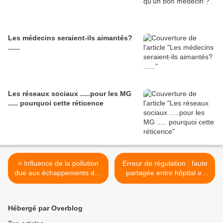
Les médecins seraient-ils aimantés?
......
Les réseaux sociaux .....pour les MG
..... pourquoi cette réticence
< Influence de la pollution
Erreur de régulation : faute
due aux échappements des
partagée entre hôpital et
gaz de véhicules sur
libéral >
l'incidence de l'otite
moyenne chez les petits
Hébergé par Overblog
enfants.