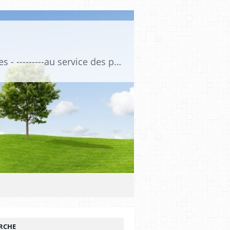
Association de Formation Médicale Continue - Formation et Informations Médicales - ---------au service des professionnels de santé et de la santé ------------ depuis 1974
RCHE