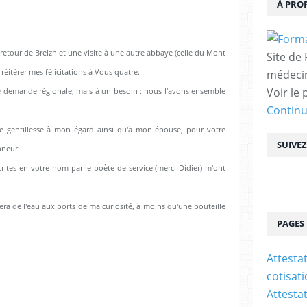
À PRO
etour de Breizh et une visite à une autre abbaye (celle du Mont
Site de
éitérer mes félicitations à Vous quatre.
médecin
Voir le 
ne demande régionale, mais à un besoin : nous l'avons ensemble
Contin
e gentillesse à mon égard ainsi qu'à mon épouse, pour votre
SUIVE
nneur.
crites en votre nom par le poète de service (merci Didier) m'ont
tera de l'eau aux ports de ma curiosité, à moins qu'une bouteille
PAGES
Attesta
cotisat
Attesta