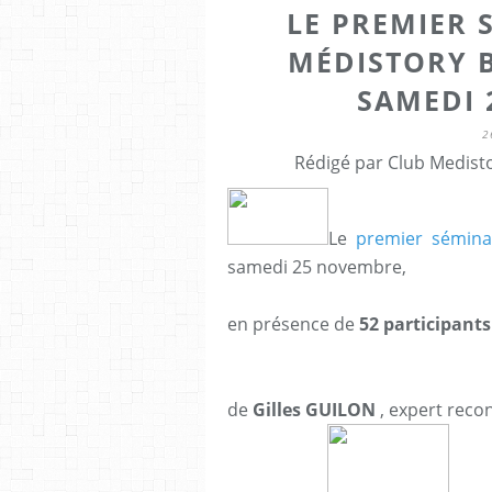
LE PREMIER 
MÉDISTORY B
SAMEDI 
2
Rédigé par Club Medisto
Le
premier sémina
samedi 25 novembre,
en présence de
52 participant
de
Gilles GUILON
, expert reco