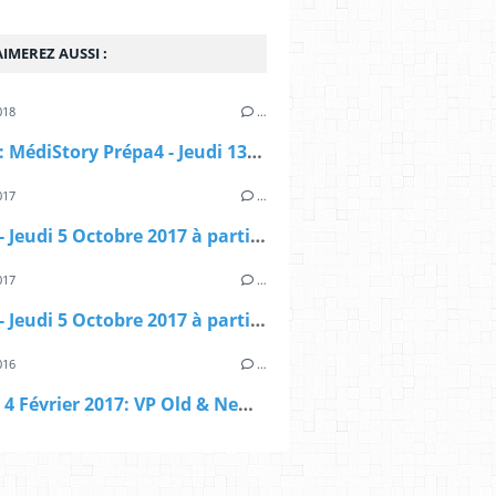
IMEREZ AUSSI :
018
…
DINAN : MédiStory Prépa4 - Jeudi 13_Vendredi 14 et Samedi 15 Septembre 2018
017
…
DINAN - Jeudi 5 Octobre 2017 à partir de 16 heures ....... Evénement MédiStory 4
017
…
DINAN - Jeudi 5 Octobre 2017 à partir de 16 heures ....... Evénement MédiStory 4
016
…
Samedi 4 Février 2017: VP Old & New à PLOERMEL