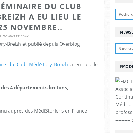
SÉMINAIRE DU CLUB
REIZH A EU LIEU LE
25 NOVEMBRE..
NEWSL
6 NOVEMBRE 2006
ry-Breizh et publié depuis Overblog
ire du Club MédiStory Breizh
a eu lieu le
FMC D
s des 4 départements bretons,
Associa
Continu
Médicale
nnu auprés des MédiStoriens en France
professi
--------