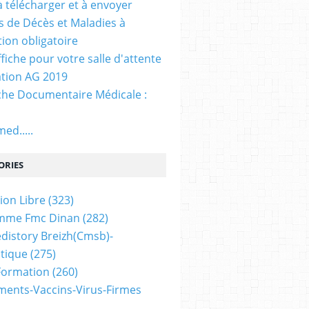
. à télécharger et à envoyer
ns de Décès et Maladies à
tion obligatoire
ffiche pour votre salle d'attente
tion AG 2019
he Documentaire Médicale :
ed.....
ORIES
ion Libre
(323)
mme Fmc Dinan
(282)
distory Breizh(cmsb)-
tique
(275)
 Formation
(260)
ents-Vaccins-Virus-Firmes