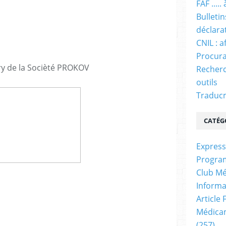
FAF ....
Bulleti
déclara
CNIL : a
Procura
ory de la Socièté PROKOV
Recherc
outils
Traducm
CATÉG
Express
Progra
Club Mé
Informa
Article
Médicam
(257)