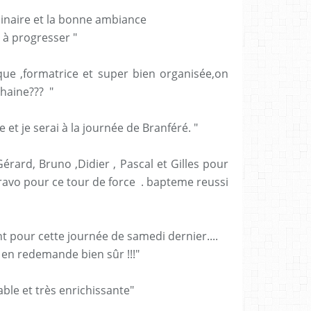
minaire et la bonne ambiance
 à progresser "
que ,formatrice et super bien organisée,on
chaine??? "
le et je serai à la journée de Branféré. "
rard, Bruno ,Didier , Pascal et Gilles pour
ravo pour ce tour de force . bapteme reussi
t pour cette journée de samedi dernier....
on en redemande bien sûr !!!"
able et très enrichissante"