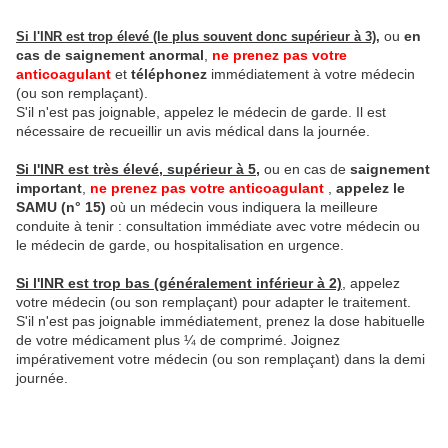
ou
en
Si l'INR est trop élevé (le plus souvent donc supérieur à 3),
cas de saignement anormal
,
ne prenez pas votre
anticoagulant
et
téléphonez
immédiatement à votre médecin
(ou son remplaçant).
S'il n'est pas joignable, appelez le médecin de garde. Il est
nécessaire de recueillir un avis médical dans la journée.
Si l'INR est très élevé, supérieur à 5,
ou en cas de
saignement
important
,
ne prenez pas votre anticoagulant
,
appelez le
SAMU (n° 15)
où un médecin vous indiquera la meilleure
conduite à tenir : consultation immédiate avec votre médecin ou
le médecin de garde, ou hospitalisation en urgence.
Si l'INR est trop bas (généralement inférieur à 2)
, appelez
votre médecin (ou son remplaçant) pour adapter le traitement.
S'il n'est pas joignable immédiatement, prenez la dose habituelle
de votre médicament plus ¼ de comprimé. Joignez
impérativement votre médecin (ou son remplaçant) dans la demi
journée.