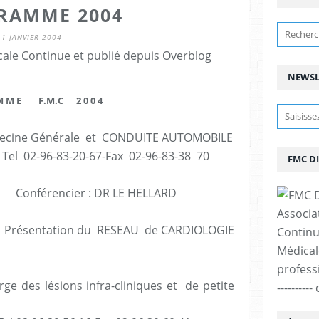
RAMME 2004
1 JANVIER 2004
ale Continue et publié depuis Overblog
NEWSL
A M M E F.M.C 2 0 0 4
ine Générale et CONDUITE AUTOMOBILE
02-96-83-20-67-Fax 02-96-83-38 70
FMC D
onférencier : DR LE HELLARD
Associa
entation du RESEAU de CARDIOLOGIE
Continu
Médicale
professi
des lésions infra-cliniques et de petite
--------