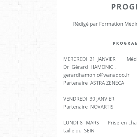
PROG
Rédigé par Formation Médic
P R O G R 
MERCREDI 21 JANVIER Médec
Dr Gérard HAMONIC . Tel 
gerardhamonic@wanadoo.fr
Partenaire ASTRA ZENECA C
VENDREDI 30 JANVIER Prés
Partenaire NOVARTIS
LUNDI 8 MARS Prise en charge 
taille du SEIN