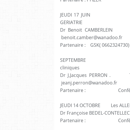
JEUDI 17 JUIN Critères
GERIATRIE
Dr Benoit CAMBERLEIN Tel 
benoit.camber@wanadoo.fr
Partenaire : GSK( 066232473
SEPTEMBRE Prise en
cliniques
Dr J.Jacques PERRON . Te
jeanj.perron@wanadoo.fr
Partenaire : Conférencier 
JEUDI 14 OCTOBRE Les ALL
Dr Françoise BEDEL-CONTELLEC
Partenaire : Conférenc