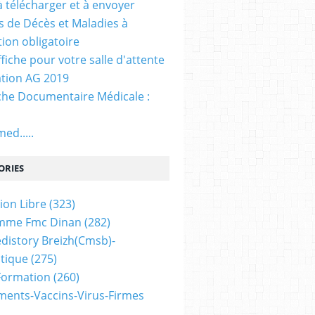
. à télécharger et à envoyer
ns de Décès et Maladies à
tion obligatoire
ffiche pour votre salle d'attente
tion AG 2019
he Documentaire Médicale :
ed.....
ORIES
ion Libre
(323)
mme Fmc Dinan
(282)
distory Breizh(cmsb)-
tique
(275)
 Formation
(260)
ents-Vaccins-Virus-Firmes