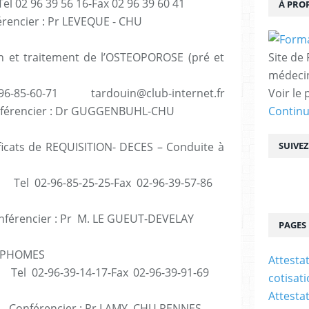
l 02 96 39 56 16-Fax 02 96 39 60 41
À PRO
er : Pr LEVEQUE - CHU
 et traitement de l’OSTEOPOROSE (pré et
Site de
médecin
96-85-60-71 tardouin@club-internet.fr
Voir le 
encier : Dr GUGGENBUHL-CHU
Contin
s de REQUISITION- DECES – Conduite à
SUIVE
l 02-96-85-25-25-Fax 02-96-39-57-86
ncier : Pr M. LE GUEUT-DEVELAY
PAGES
PHOMES
Attesta
l 02-96-39-14-17-Fax 02-96-39-91-69
cotisat
Attesta
férencier : Pr LAMY–CHU RENNES