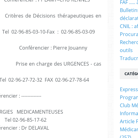
FAF ....
Bulleti
 de Décisions thérapeutiques en
déclara
CNIL : a
02-96-85-03-10-Fax : 02-96-85-03-09
Procura
Recherc
0) Conférencier : Pierre Jouanny
outils
Traducm
 charge des URGENCES - cas
CATÉG
l 02-96-27-72-32 FAX 02-96-27-78-64
Express
: -------------
Progra
Club Mé
ERGIES MEDICAMENTEUSES
Informa
 Tel 02-96-85-17-62
Article
ier : Dr DELAVAL
Médicam
(257)