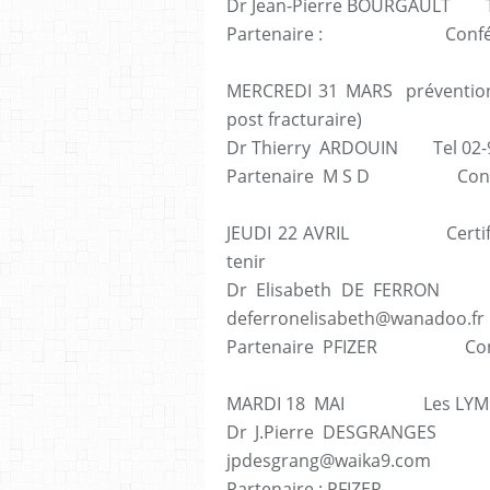
Dr Jean-Pierre BOURGAULT Te
Partenaire : Conférenci
MERCREDI 31 MARS prévention
post fracturaire)
Dr Thierry ARDOUIN Tel 02-
Partenaire M S D Confér
JEUDI 22 AVRIL Certificat
tenir
Dr Elisabeth DE FERRON Te
deferronelisabeth@wanadoo.fr
Partenaire PFIZER Confére
MARDI 18 MAI Les LYM
Dr J.Pierre DESGRANGES Te
jpdesgrang@waika9.com
Partenaire : PFIZER Con