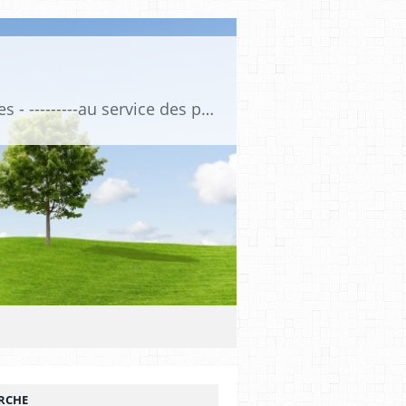
Association de Formation Médicale Continue - Formation et Informations Médicales - ---------au service des professionnels de santé et de la santé ------------ depuis 1974
RCHE