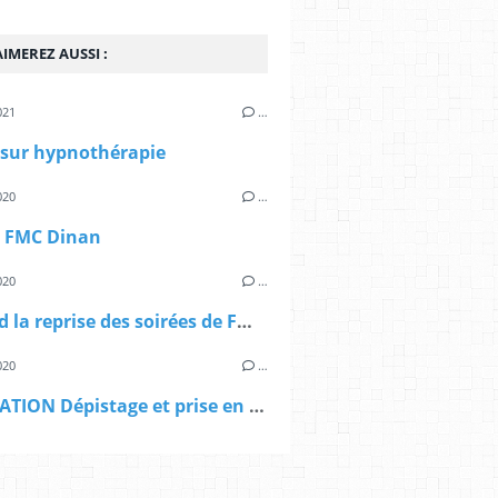
IMEREZ AUSSI :
021
…
 sur hypnothérapie
020
…
e FMC Dinan
020
…
A quand la reprise des soirées de FMC Dinan ?
020
…
ANNULATION Dépistage et prise en charge des enfants présentant des besoins spécifiques