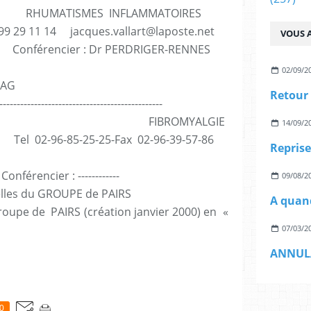
HUMATISMES INFLAMMATOIRES
 29 11 14 jacques.vallart@laposte.net
VOUS A
Conférencier : Dr PERDRIGER-RENNES
02/09/2
 AG
Retour
-----------------------------------------------
05 FIBROMYALGIE
14/09/2
l 02-96-85-25-25-Fax 02-96-39-57-86
Repris
érencier : ------------
09/08/2
lles du GROUPE de PAIRS
upe de PAIRS (création janvier 2000) en «
07/03/2
0