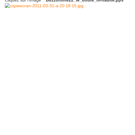
Cliquez sur l'image :
Buzzonline22_le_doute_m-habite.pps