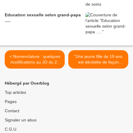
Education sexuelle selon grand-papa
.....
< Nomenclature : quelques
"Une jeune fille de 19 ans
modifications au JO du 21
est décédée de façon
février 2012
fulgurante à l'hôpital de
Dinan (Côtes d’Armor)
d'une infection invasive à
Hébergé par Overblog
méningocoque C >
Top articles
Pages
Contact
Signaler un abus
C.G.U.