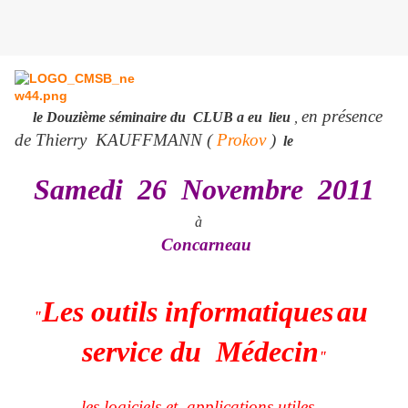
en présence
le Douzième séminaire du CLUB a eu
lieu
,
de Thierry KAUFFMANN (
Prokov
)
le
Samedi 26 Novembre 2011
à
Concarneau
Les outils informatiques
au
"
service du Médecin
"
les logiciels et applications utiles....