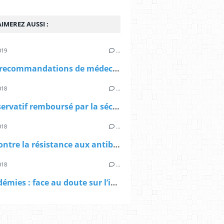
IMEREZ AUSSI :
019
…
Site de recommandations de médecine générale
018
…
Un préservatif remboursé par la sécurité sociale sur ordonnance
018
…
Lutte contre la résistance aux antibiotiques
018
…
Dyslipidémies : face au doute sur l’impartialité de certains de ses experts, la HAS abroge sa recommandation