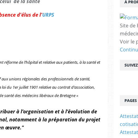
celui de la santé
À PRO
bsence d'élus de l'
URPS
Site de
médecin
Voir le 
Contin
t réforme de l’hôpital et relative aux patients, à la santé et
SUIVE
f aux unions régionales des professionnels de santé,
 loi du 1er juillet 1901 relative au contrat d’association,
 de santé des médecins libéraux de Bretagne »
PAGES
ribuer à l’organisation et à l’évolution de
Attesta
onal, notamment à la préparation du projet
cotisat
en œuvre."
Attesta