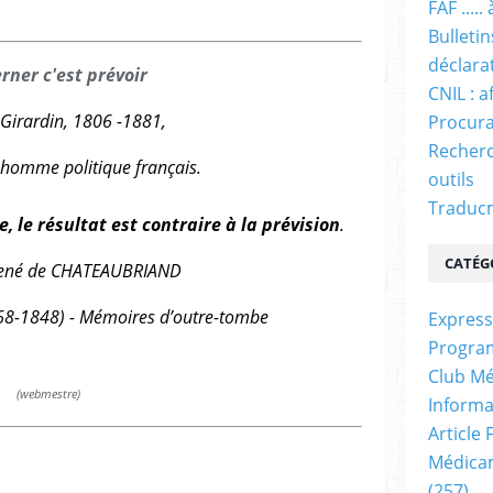
FAF ....
Bulleti
déclara
rner c'est prévoir
CNIL : a
 Girardin, 1806 -1881,
Procura
Recherc
t homme politique français.
outils
Traducm
, le résultat est contraire à la prévision
.
CATÉG
ené de
CHATEAUBRIAND
1768-1848) - Mémoires d’outre-tombe
Express
Progra
Club Mé
(webmestre)
Informa
Article
Médicam
(257)