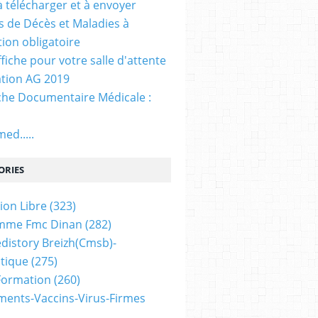
. à télécharger et à envoyer
ns de Décès et Maladies à
tion obligatoire
ffiche pour votre salle d'attente
tion AG 2019
he Documentaire Médicale :
ed.....
ORIES
ion Libre
(323)
mme Fmc Dinan
(282)
distory Breizh(cmsb)-
tique
(275)
 Formation
(260)
ents-Vaccins-Virus-Firmes