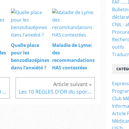
FAF ....
Bulleti
déclara
CNIL : a
Procura
Recherc
Quelle place
Maladie de Lyme:
outils
des
pour les
des
Traducm
benzodiazépines
recommandations
dans l’anxiété ?
HAS contestées
CATÉG
Express
Progra
le CNGE demande à l'ANSM de revoir sa copie sur le Diabète
Les 10 REGLES D'OR du sportif
Club Mé
Informa
Article
Médicam
(257)