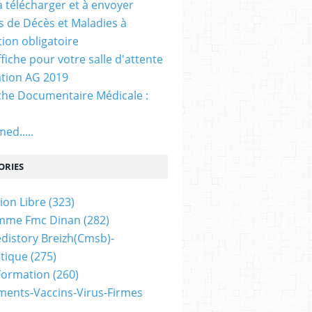
. à télécharger et à envoyer
ns de Décès et Maladies à
tion obligatoire
ffiche pour votre salle d'attente
tion AG 2019
he Documentaire Médicale :
ed.....
ORIES
ion Libre
(323)
mme Fmc Dinan
(282)
distory Breizh(cmsb)-
tique
(275)
 Formation
(260)
ents-Vaccins-Virus-Firmes