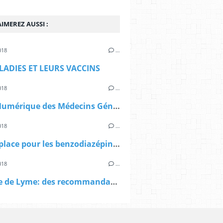
IMEREZ AUSSI :
018
…
LADIES ET LEURS VACCINS
018
…
Le Kit Numérique des Médecins Généralistes
018
…
Quelle place pour les benzodiazépines dans l’anxiété ?
018
…
Maladie de Lyme: des recommandations HAS contestées