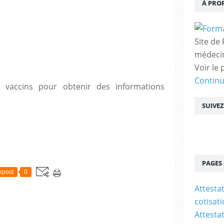
À PRO
Site de
médecin
Voir le 
Contin
 vaccins pour obtenir des informations
SUIVE
PAGES
epost
0
Attesta
cotisat
Attesta