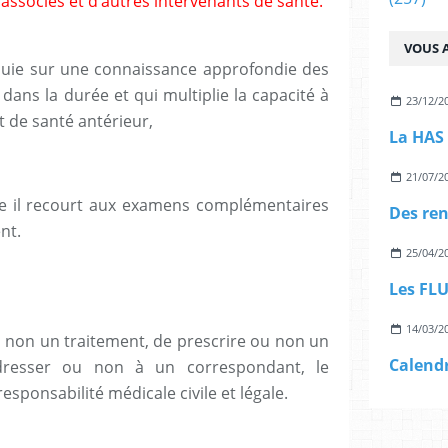
 associés et d’autres intervenants de santé.
VOUS A
ppuie sur une connaissance approfondie des
dans la durée et qui multiplie la capacité à
23/12/2
t de santé antérieur,
21/07/2
il recourt aux examens complémentaires
ent.
25/04/2
14/03/2
on un traitement, de prescrire ou non un
Calendr
dresser ou non à un correspondant, le
sponsabilité médicale civile et légale.