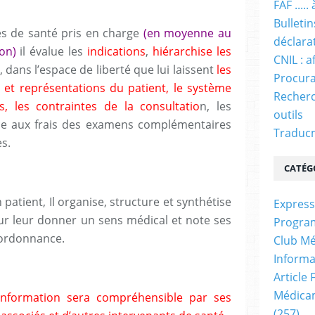
FAF ....
Bulleti
de santé pris en charge
(en moyenne au
déclara
on)
il évalue les
indications
,
hiérarchise les
CNIL : a
, dans l’espace de liberté que lui laissent
les
Procura
et représentations du patient, le système
Recherc
s, les contraintes de la consultatio
n, les
outils
ace aux frais des examens complémentaires
Traducm
s.
CATÉG
patient, Il organise, structure et synthétise
Express
our leur donner un sens médical et note ses
Progra
 ordonnance.
Club Mé
Informa
Article
Médicam
information sera compréhensible par ses
(257)