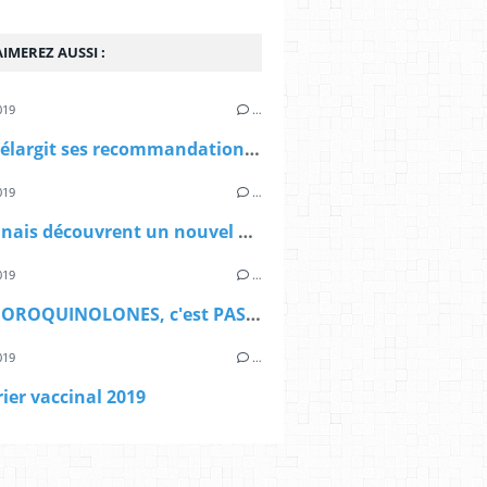
IMEREZ AUSSI :
019
…
La HAS élargit ses recommandations de vaccinations anti-HPV aux garçons
019
…
Des rennais découvrent un nouvel antibiotique
019
…
Les FLUOROQUINOLONES, c'est PAS AUTOMATIQUE !!!
019
…
ier vaccinal 2019