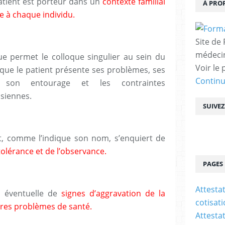
atient est porteur dans un
contexte familial
À PRO
e à chaque individu.
Site de
médecin
que permet le colloque singulier au sein du
Voir le 
e que le patient présente ses problèmes, ses
Contin
de son entourage et les contraintes
 siennes.
SUIVE
nt, comme l’indique son nom, s’enquiert de
 tolérance et de l’observance.
PAGES
Attesta
on éventuelle de
signes d’aggravation de la
cotisat
tres problèmes de santé.
Attesta