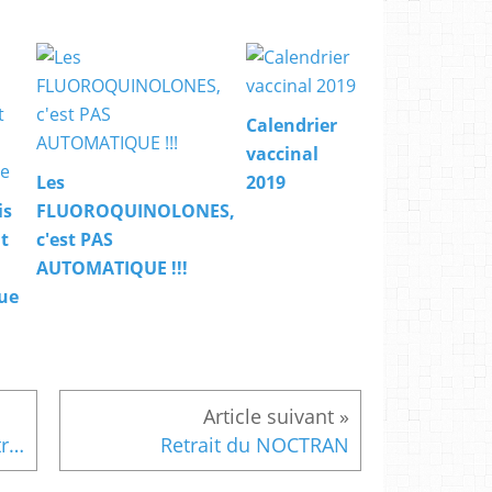
Calendrier
vaccinal
Les
2019
is
FLUOROQUINOLONES,
t
c'est PAS
AUTOMATIQUE !!!
que
Référentiels en hépato-gastroentérologie
Retrait du NOCTRAN