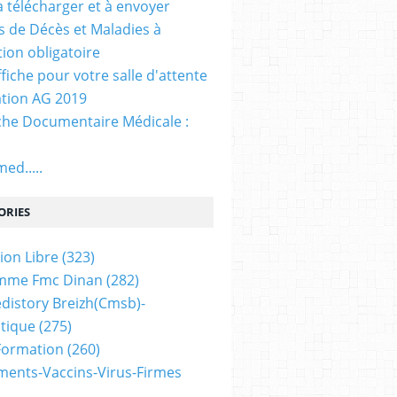
. à télécharger et à envoyer
ns de Décès et Maladies à
tion obligatoire
ffiche pour votre salle d'attente
tion AG 2019
he Documentaire Médicale :
ed.....
ORIES
ion Libre
(323)
mme Fmc Dinan
(282)
distory Breizh(cmsb)-
tique
(275)
 Formation
(260)
ents-Vaccins-Virus-Firmes