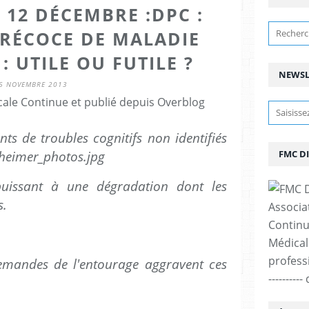
 12 DÉCEMBRE :DPC :
PRÉCOCE DE MALADIE
: UTILE OU FUTILE ?
NEWSL
6 NOVEMBRE 2013
ale Continue et publié depuis Overblog
nts de troubles cognitifs non identifiés
FMC D
puissant à une dégradation dont les
s.
Associa
Continu
Médicale
professi
emandes de l'entourage aggravent ces
--------