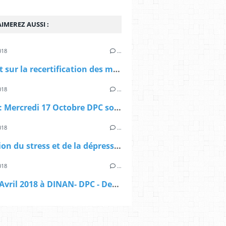
IMEREZ AUSSI :
018
…
Rapport sur la recertification des médecins
018
…
DINAN : Mercredi 17 Octobre DPC soirée : Dysménorrhées, quand penser à l’endométriose ?
018
…
Réduction du stress et de la dépression par la Mindfulness Niveau 1 : 15 et 16 JUIN 2018 à PLOERMEL
018
…
Jeudi 5 Avril 2018 à DINAN- DPC - Dermatoses fréquentes ou problématiques