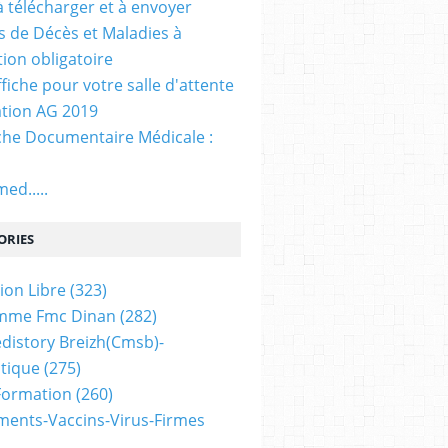
. à télécharger et à envoyer
ns de Décès et Maladies à
tion obligatoire
ffiche pour votre salle d'attente
tion AG 2019
he Documentaire Médicale :
ed.....
ORIES
ion Libre
(323)
mme Fmc Dinan
(282)
distory Breizh(cmsb)-
tique
(275)
 Formation
(260)
ents-Vaccins-Virus-Firmes