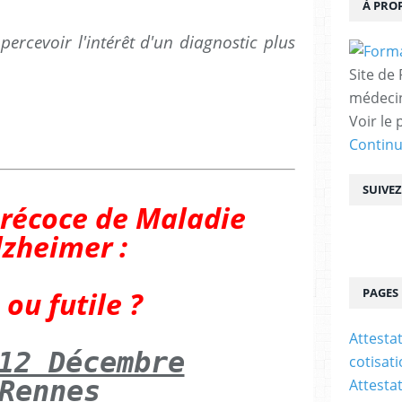
À PRO
percevoir l'intérêt d'un diagnostic plus
Site de
médecin
Voir le 
Contin
SUIVE
précoce de Maladie
lzheimer :
 ou futile ?
PAGES
Attesta
12 Décembre
cotisat
Rennes
Attesta