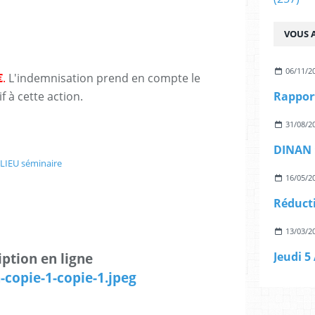
VOUS A
06/11/2
€
.
L'indemnisation prend en compte le
f à cette action.
31/08/2
LIEU séminaire
16/05/2
13/03/2
iption en ligne