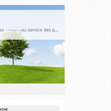
Association de Formation Médicale Continue - Formation et Informations Médicales - ---------au service des professionnels de santé et de la santé ------------ depuis 1974
RCHE