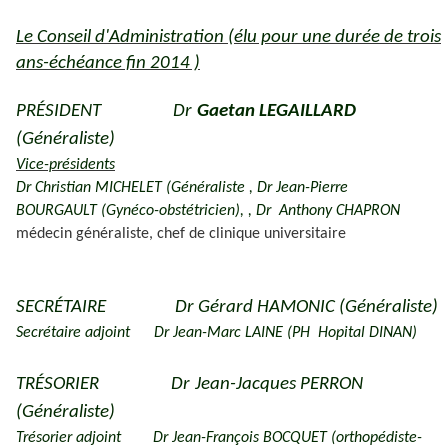
Le Conseil d'Administration (élu pour une durée de trois
ans-échéance fin 2014 )
PRÉSIDENT
Dr
Gaetan LEGAILLARD
(Généraliste)
Vice-présidents
Dr
Christian MICHELET
(Généraliste
, Dr Jean-Pierre
BOURGAULT
(Gynéco-obstétricien), ,
Dr Anthony CHAPRON
médecin généraliste, chef de clinique universitaire
SECRÉTAIRE
Dr
Gérard HAMONIC
(Généraliste)
Secrétaire adjoint
Dr Jean-Marc LAINE (PH Hopital DINAN)
TRÉSORIER
Dr
Jean-Jacques PERRON
(Généraliste)
Trésorier adjoint
Dr
Jean-François BOCQUET (orthopédiste-