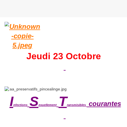
Jeudi 23 Octobre
I
S
T
courantes
nfections
exuellement
ransmisibles