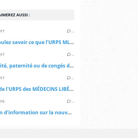
IMEREZ AUSSI :
017
…
Vous voulez savoir ce que l'URPS MLB fait pour vous avec 196€ ?
017
…
Maternité, paternité ou de congés d’adoption... aide financière complémentaire à destination des médecins libéraux
017
…
Le site de l'URPS des MÉDECINS LIBÉRAUX DE BRETAGNE
016
…
Reunion d'information sur la nouvelle convention medicale.....en 22