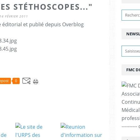
ES STÉTHOSCOPES..."
14 FÉVRIER 2011
éditorial et publié depuis Overblog
NEWSL
FMC D
epost
0
Associa
Continu
Médicale
professi
--------