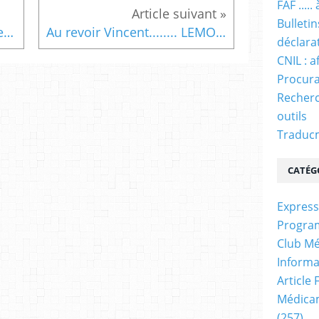
FAF ....
Bulleti
Contrats EHPAD : contraintes pour les médecins traitants
Au revoir Vincent........ LEMONNIER
déclara
CNIL : a
Procura
Recherc
outils
Traducm
CATÉG
Express
Progra
Club Mé
Informa
Article
Médicam
(257)