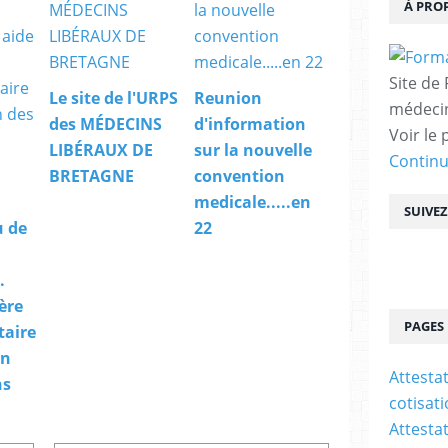
À PRO
Site de
Le site de l'URPS
Reunion
médecin
des MÉDECINS
d'information
Voir le 
LIBÉRAUX DE
sur la nouvelle
Contin
BRETAGNE
convention
medicale.....en
SUIVE
u de
22
.
ère
PAGES
taire
on
Attesta
ns
cotisat
Attesta