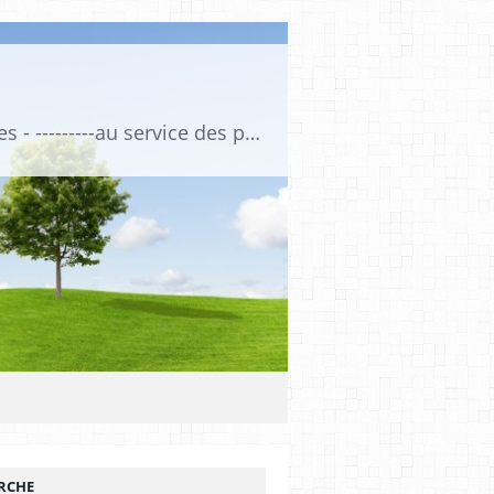
Association de Formation Médicale Continue - Formation et Informations Médicales - ---------au service des professionnels de santé et de la santé ------------ depuis 1974
RCHE