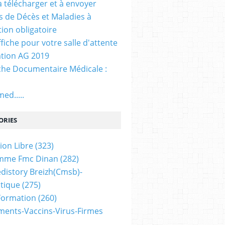
. à télécharger et à envoyer
ns de Décès et Maladies à
tion obligatoire
ffiche pour votre salle d'attente
tion AG 2019
he Documentaire Médicale :
ed.....
ORIES
ion Libre
(323)
mme Fmc Dinan
(282)
distory Breizh(cmsb)-
tique
(275)
 Formation
(260)
ents-Vaccins-Virus-Firmes