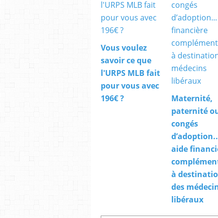
Vous voulez
savoir ce que
l'URPS MLB fait
pour vous avec
196€ ?
Maternité,
paternité o
congés
d’adoption..
aide financi
complémen
à destinati
des médeci
libéraux