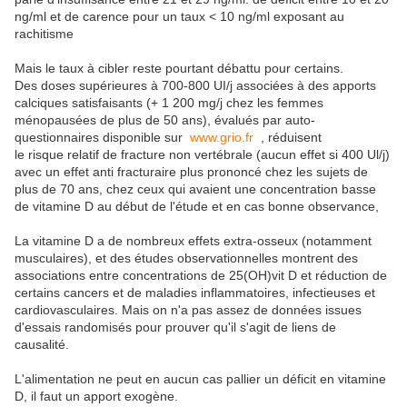
ng/ml et de carence pour un taux < 10 ng/ml exposant au
rachitisme
Mais le taux à cibler reste pourtant débattu pour certains.
Des doses supérieures à 700-800 UI/j associées à des apports
calciques satisfaisants (+ 1 200 mg/j chez les femmes
ménopausées de plus de 50 ans), évalués par auto-
questionnaires disponible sur
www.grio.fr
, réduisent
le risque relatif de fracture non vertébrale (aucun effet si 400 Ul/j)
avec un effet anti­ fracturaire plus prononcé chez les sujets de
plus de 70 ans, chez ceux qui avaient une concentration basse
de vitamine D au début de l'étude et en cas bonne observance,
La vitamine D a de nombreux effets extra-osseux (notamment
musculaires), et des études observationnelles montrent des
associations entre concentrations de 25(OH)vit D et réduction de
certains cancers et de maladies inflammatoires, infectieuses et
cardiovasculaires. Mais on n'a pas assez de données issues
d'essais randomisés pour prouver qu'il s'agit de liens de
causalité.
L'alimentation ne peut en aucun cas pallier un déficit en vitamine
D, il faut un apport exogène.