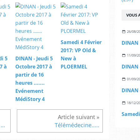
VOUS A
26/08/2
Samedi 4 Février
2017: VP Old &
11/09/2
i 5
DINAN - Jeudi 5
New à
7 à
Octobre 2017 à
PLOERMEL
partir de 16
01/09/2
heures .......
Evénement
MédiStory 4
18/12/2
Samedi 20 Novembre 2010 à Concarneau:Neuvième Séminaire Club MédiStory Breizh :VP
Télémédecine.....