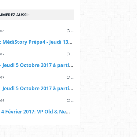
IMEREZ AUSSI :
018
…
DINAN : MédiStory Prépa4 - Jeudi 13_Vendredi 14 et Samedi 15 Septembre 2018
017
…
DINAN - Jeudi 5 Octobre 2017 à partir de 16 heures ....... Evénement MédiStory 4
017
…
DINAN - Jeudi 5 Octobre 2017 à partir de 16 heures ....... Evénement MédiStory 4
016
…
Samedi 4 Février 2017: VP Old & New à PLOERMEL