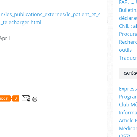
FAF ....
Bulleti
n/les_publications_externes/le_patient_et_s
déclara
_telecharger.html
CNIL : a
Procura
April
Recherc
outils
Traducm
CATÉG
Express
Progra
epost
0
Club Mé
Informa
Article
Médicam
(257)