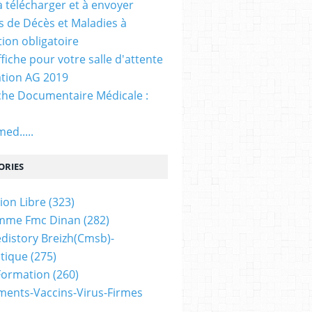
. à télécharger et à envoyer
ns de Décès et Maladies à
tion obligatoire
ffiche pour votre salle d'attente
tion AG 2019
he Documentaire Médicale :
ed.....
ORIES
ion Libre
(323)
mme Fmc Dinan
(282)
distory Breizh(cmsb)-
tique
(275)
 Formation
(260)
ents-Vaccins-Virus-Firmes