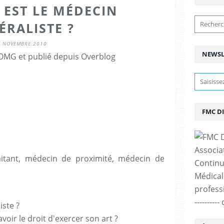
 EST LE MÉDECIN
ÉRALISTE ?
7 NOVEMBRE 2010
NEWSL
OMG et publié depuis Overblog
FMC D
Associa
aitant, médecin de proximité, médecin de
Continu
Médicale
professi
--------
iste ?
avoir le droit d'exercer son art ?