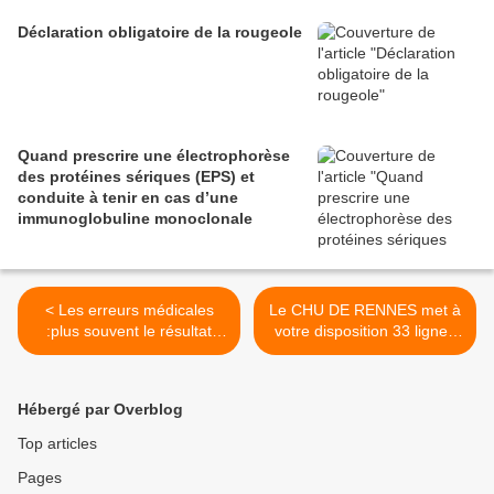
Déclaration obligatoire de la rougeole
Quand prescrire une électrophorèse
des protéines sériques (EPS) et
conduite à tenir en cas d’une
immunoglobuline monoclonale
< Les erreurs médicales
Le CHU DE RENNES met à
:plus souvent le résultat
votre disposition 33 lignes
d'un défaut d'organisation
d’accès direct >
du cabinet qu'un problème
de compétence ou de
Hébergé par Overblog
connaissance,
Top articles
Pages