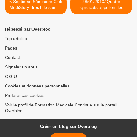
< Septième Séminaire Club
28/01/2010/ Quatre
MédiStory Breizh le samedi
syndicats appellent les
6 Février 2010 à RENNES
généralistes qualifiés
spécialistes à coter CS >
Hébergé par Overblog
Top articles
Pages
Contact
Signaler un abus
C.G.U.
Cookies et données personnelles
Préférences cookies
Voir le profil de Formation Médicale Continue sur le portail
Overblog
Créer un blog sur Overblog