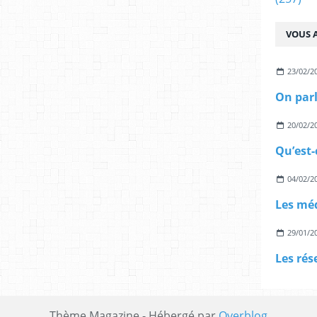
VOUS A
23/02/2
20/02/2
Qu’est-
04/02/2
29/01/2
Thème Magazine - Hébergé par
Overblog