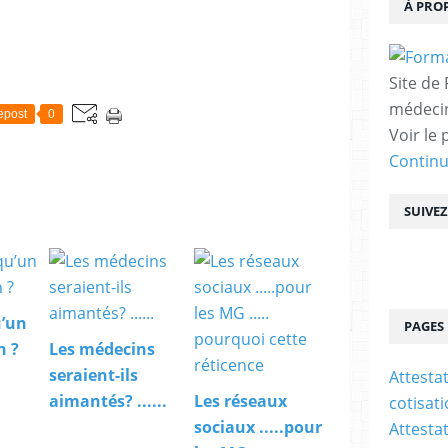
À PRO
Site de
médecin
epost
0
Voir le 
Contin
SUIVE
u’un
PAGES
n ?
Les médecins
seraient-ils
Attesta
aimantés? ......
Les réseaux
cotisat
sociaux .....pour
Attesta