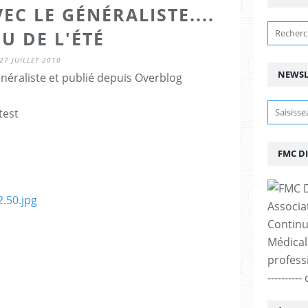
EC LE GÉNÉRALISTE....
EU DE L'ÉTÉ
27 JUILLET 2010
NEWSL
néraliste et publié depuis Overblog
test
FMC D
Associa
Continu
Médicale
professi
--------