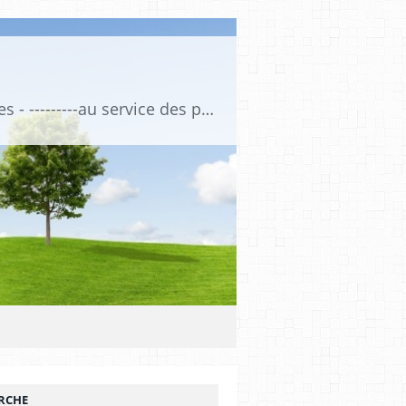
Association de Formation Médicale Continue - Formation et Informations Médicales - ---------au service des professionnels de santé et de la santé ------------ depuis 1974
RCHE