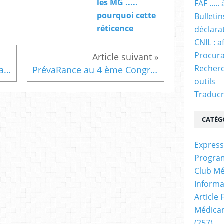
les MG .....
FAF ....
pourquoi cette
Bulleti
réticence
déclara
CNIL : a
Procura
Recherc
Vitamine D et infections virales.
PrévaRance au 4 ème Congres national de la médecine Générale
outils
Traducm
CATÉG
Express
Progra
Club Mé
Informa
Article
Médicam
(257)