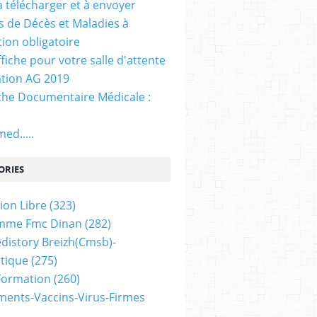
. à télécharger et à envoyer
ns de Décès et Maladies à
tion obligatoire
ffiche pour votre salle d'attente
tion AG 2019
he Documentaire Médicale :
ed.....
ORIES
ion Libre
(323)
mme Fmc Dinan
(282)
distory Breizh(cmsb)-
tique
(275)
 Formation
(260)
ents-Vaccins-Virus-Firmes