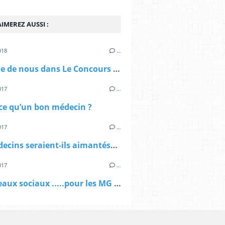
IMEREZ AUSSI :
018
…
On parle de nous dans Le Concours Médical !!
017
…
ce qu’un bon médecin ?
017
…
Les médecins seraient-ils aimantés? ......
017
…
Les réseaux sociaux .....pour les MG ..... pourquoi cette réticence