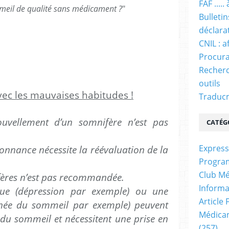
FAF ....
mmeil de qualité sans médicament ?
"
Bulleti
déclara
CNIL : a
Procura
Recherc
outils
vec les mauvaises habitudes !
Traducm
ouvellement d’un somnifère n’est pas
CATÉG
Express
onnance nécessite la réévaluation de la
Progra
Club Mé
fères n’est pas recommandée.
Informa
que (dépression par exemple) ou une
Article
née du sommeil par exemple) peuvent
Médicam
e du sommeil et nécessitent une prise en
(257)