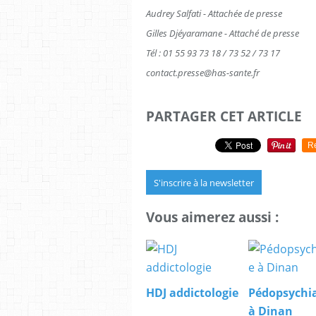
Audrey Salfati - Attachée de presse
Gilles Djéyaramane - Attaché de presse
Tél : 01 55 93 73 18 / 73 52 / 73 17
contact.presse@has-sante.fr
PARTAGER CET ARTICLE
R
S'inscrire à la newsletter
Vous aimerez aussi :
HDJ addictologie
Pédopsychia
à Dinan