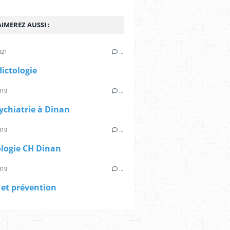
IMEREZ AUSSI :
021
…
ictologie
019
…
ychiatrie à Dinan
019
…
ologie CH Dinan
019
…
 et prévention