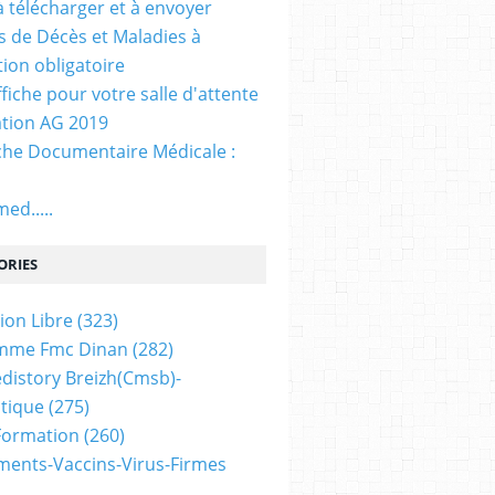
. à télécharger et à envoyer
ns de Décès et Maladies à
tion obligatoire
ffiche pour votre salle d'attente
tion AG 2019
he Documentaire Médicale :
ed.....
ORIES
ion Libre
(323)
mme Fmc Dinan
(282)
distory Breizh(cmsb)-
tique
(275)
 Formation
(260)
ents-Vaccins-Virus-Firmes