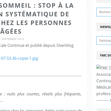
SOMMEIL : STOP À LA
N SYSTÉMATIQUE DE
CHEZ LES PERSONNES
NEWSL
ÂGÉES
6 SEPTEMBRE 2012
ale Continue et publié depuis Overblog
FMC D
Associa
Continu
Médicale
professi
 : nuits plus courtes, réveils plus fréquents,
--------
...
ogique chez les personnes âgées sont source de