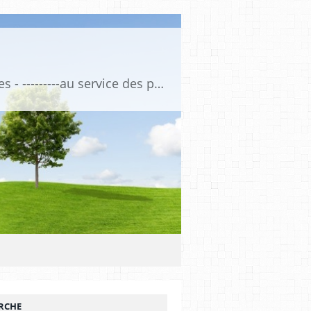
Association de Formation Médicale Continue - Formation et Informations Médicales - ---------au service des professionnels de santé et de la santé ------------ depuis 1974
RCHE