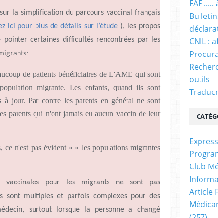
FAF ....
 sur la simplification du parcours vaccinal français
Bulleti
ez ici pour plus de détails sur
l’étude
), les propos
déclara
CNIL : a
ointer certaines difficultés rencontrées par les
Procura
 migrants:
Recherc
aucoup de patients bénéficiaires de L'AME qui sont
outils
ne population migrante. Les enfants, quand ils sont
Traducm
ns à jour. Par contre les parents en général ne sont
nes parents qui n'ont jamais eu aucun vaccin de leur
CATÉG
Express
, ce n'est pas évident » « les populations migrantes
Progra
Club Mé
Informa
 vaccinales pour les migrants ne sont pas
Article
ns sont multiples et parfois complexes pour des
Médicam
́decin, surtout lorsque la personne a changé
(257)