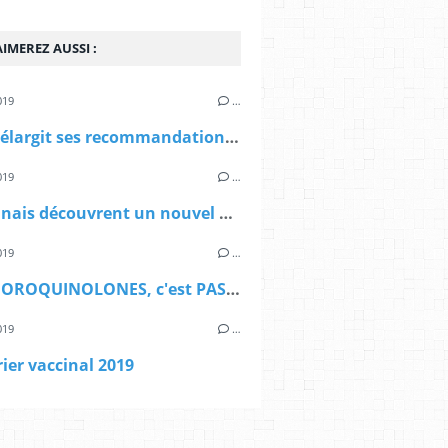
IMEREZ AUSSI :
019
…
La HAS élargit ses recommandations de vaccinations anti-HPV aux garçons
019
…
Des rennais découvrent un nouvel antibiotique
019
…
Les FLUOROQUINOLONES, c'est PAS AUTOMATIQUE !!!
019
…
ier vaccinal 2019