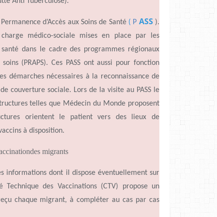
tte Anti Tuberculose).
ASS
ne Permanence
d’Accès
aux Soins de Santé
(
P
).
 charge médico-sociale mises en place par les
de santé dans le cadre des programmes régionaux
ux soins (PRAPS). Ces PASS ont aussi pour fonction
es démarches nécessaires à la reconnaissance de
de couverture sociale. Lors de la visite au PASS le
 structures telles que Médecin du Monde proposent
ructures orientent le patient vers des lieux de
accins à disposition.
ccinationdes migrants
es informations dont il dispose éventuellement sur
té Technique des Vaccinations (CTV) propose un
reçu chaque migrant, à compléter au cas par cas