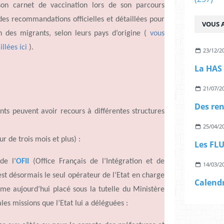
 son carnet de vaccination lors de son parcours
 des recommandations officielles et détaillées pour
VOUS A
n des migrants, selon leurs pays
d’origine
(
vous
lées ici
).
23/12/2
21/07/2
nts peuvent avoir recours à différentes structures
25/04/2
our de trois mois et plus) :
 de
l’
OFII
(Office Français de
l’Intégration
et de
14/03/2
est désormais le seul opérateur de
l’
Etat en charge
Calendr
isme
aujourd’hui
placé sous la tutelle du Ministère
ales missions que
l’
Etat lui a déléguées :