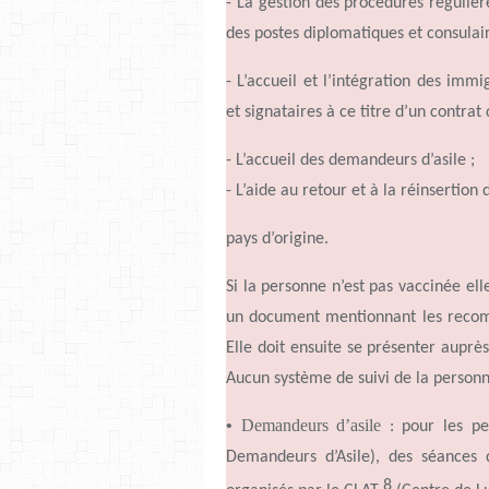
- La gestion des procédures réguliè
des postes diplomatiques et consulair
-
L’accueil
et
l’intégration
des immigr
et signataires à ce titre
d’un
contrat
-
L’accueil
des demandeurs
d’asile
;
-
L’aide
au retour et à la réinsertion
pays
d’origine
.
Si la personne
n’est
pas vaccinée el
un document mentionnant les recomm
Elle doit ensuite se présenter aupr
Aucun système de suivi de la person
•
Demandeurs
d’asile
: pour les p
Demandeurs
d’Asile),
des séances 
8