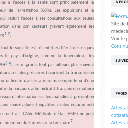
À PRO
ins à
l’accès
à la santé sont principalement la
peur de
l’arrestation
(60%). Les expulsions et la
ui réduit
l’accès
à ses consultations aux seules
Site de
iation dans son secteur) grèvent également les
médecin
1,2
ire
.
Voir le 
Contin
rtout
lorsqu’elle
est récente) est liée à des risques
ns le pays
d’origine,
comme la tuberculose, les
SUIVE
3,4
VIH
. Les migrants font par ailleurs plus souvent
tions sociales précaires favorisant la transmission
ne difficulté
d’accès
aux soins compte-tenu
d’une
té du parcours administratif français en matière
PAGES
niveau
d’information
sur les maladies à prévention
ques sous-évaluée (hépatites virales notamment)
Attesta
ance de frais. L’Aide Médicale d’État (AME) ne peut
cotisat
7
Attesta
 un minimum de 3 mois sur le
territoire
.