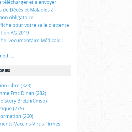
. à télécharger et à envoyer
ns de Décès et Maladies à
tion obligatoire
ffiche pour votre salle d'attente
tion AG 2019
he Documentaire Médicale :
ed.....
ORIES
ion Libre
(323)
mme Fmc Dinan
(282)
distory Breizh(cmsb)-
tique
(275)
 Formation
(260)
ents-Vaccins-Virus-Firmes