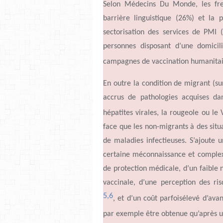
Selon Médecins Du Monde, les fre
barrière linguistique (26%) et la 
sectorisation des services de PMI (q
personnes disposant
d’une
domicil
campagnes de vaccination humanita
En outre la condition de migrant (su
accrus de pathologies acquises da
hépatites virales, la rougeole ou le 
face que les non-migrants à des situa
de maladies infectieuses.
S’ajoute
u
certaine méconnaissance et complexi
de protection médicale,
d’un
faible 
vaccinale,
d’une
perception des ris
5,6
, et
d’un
coût parfois
élevé d’av
par exemple être obtenue qu’après