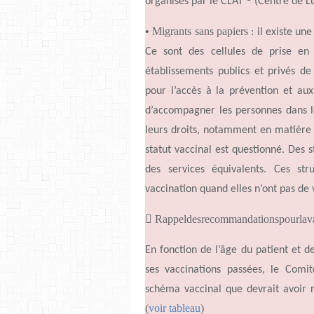
organisés par le CLAT
(Centre de Lu
•
Migrants sans papiers
: il existe u
Ce sont des cellules de prise en
établissements publics et privés 
pour
l’accès
à la prévention et a
d’accompagner
les personnes dans l
leurs droits, notamment en matière 
statut vaccinal est questionné. Des
des services équivalents. Ces st
vaccination quand elles
n’ont
pas de v

Rappeldesrecommandationspourlava
En fonction de
l’âge
du patient et d
ses vaccinations passées, le Comi
schéma vaccinal que devrait avoir 
(
voir tableau
)