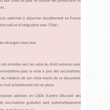
res aux côtés ou pour le compte des préfectures et
es ;
és autorisés à séjourner durablement en France
d’accueil
et
d’intégration
avec
l’
Etat ;
 des étrangers dans leur
le est orientée vers les soins du droit commun avec
andations pour la mise à jour des vaccinations.
ès du médecin de son choix munie de ce document.
ne
n’est
actuellement mis en place.
ersonnes admises en CADA (Centre
d’Accueil
des
de vaccinations gratuites sont systématiquement