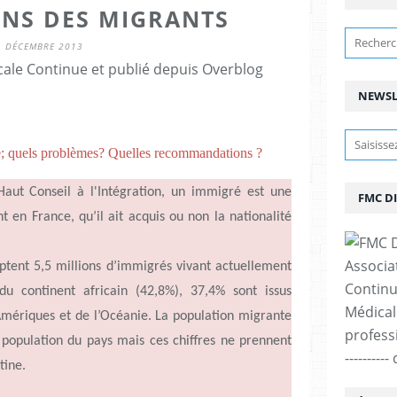
ONS DES MIGRANTS
1 DÉCEMBRE 2013
ale Continue et publié depuis Overblog
NEWSL
e; quels problèmes? Quelles recommandations ?
Haut Conseil à l'Intégration, un immigré est une
FMC D
ant en France,
qu’il
ait acquis ou non la nationalité
Associa
tent 5,5 millions
d’immigrés
vivant actuellement
Continu
du continent africain (42,8%), 37,4% sont issus
Médicale
mériques et de
l’Océanie
. La population migrante
professi
a population du pays mais ces chiffres ne prennent
--------
tine.