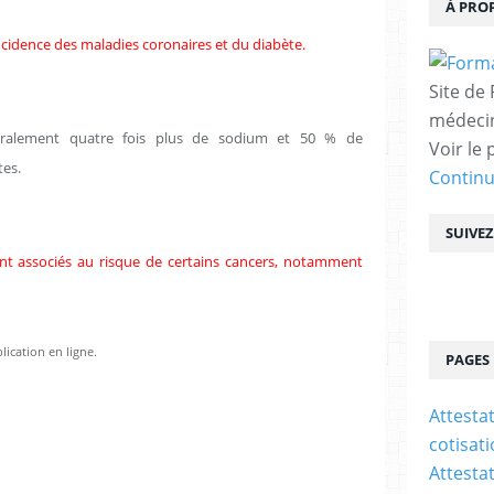
À PRO
cidence des maladies coronaires et du diabète.
Site de
médecin
éralement quatre fois plus de sodium et 50 % de
Voir le 
tes.
Contin
SUIVE
nt associés au risque de certains cancers, notamment
lication en ligne.
PAGES
Attesta
cotisat
Attesta