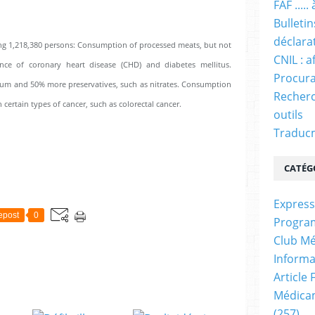
FAF ....
Bulleti
déclara
ing 1,218,380 persons: Consumption of processed meats, but not
CNIL : a
ence of coronary heart disease (CHD) and diabetes mellitus.
Procura
ium and 50% more preservatives, such as nitrates. Consumption
Recherc
certain types of cancer, such as colorectal cancer.
outils
Traducm
CATÉG
Express
epost
0
Progra
Club Mé
Informa
Article
Médicam
(257)