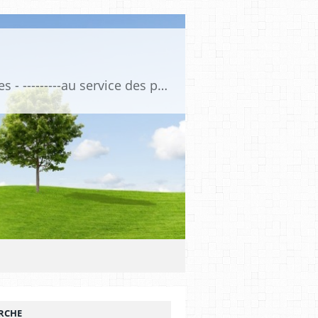
Association de Formation Médicale Continue - Formation et Informations Médicales - ---------au service des professionnels de santé et de la santé ------------ depuis 1974
RCHE