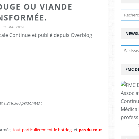
OUGE OU VIANDE
NSFORMÉE.
31 MAI 2010
NEWSL
ale Continue et publié depuis Overblog
FMC D
Associa
Continu
nt 1.218.380 personnes :
Médicale
professi
--------
formée,
tout particulièrement le hotdog
, et
pas du tout