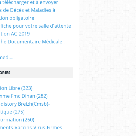
. à télécharger et à envoyer
ns de Décès et Maladies à
tion obligatoire
ffiche pour votre salle d'attente
tion AG 2019
he Documentaire Médicale :
ed.....
ORIES
ion Libre
(323)
mme Fmc Dinan
(282)
distory Breizh(cmsb)-
tique
(275)
 Formation
(260)
ents-Vaccins-Virus-Firmes