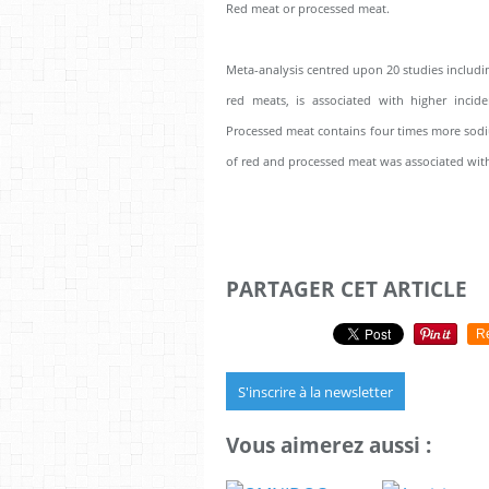
Red meat or processed meat.
Meta-analysis centred upon 20 studies includ
red meats, is associated with higher incid
Processed meat contains four times more sod
of red and processed meat was associated with 
PARTAGER CET ARTICLE
R
S'inscrire à la newsletter
Vous aimerez aussi :