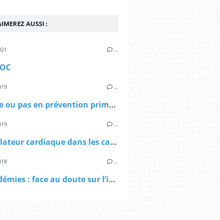
IMEREZ AUSSI :
021
…
OC
019
…
Aspirine ou pas en prévention primaire ?
019
…
Défibrillateur cardiaque dans les cabinets médicaux
018
…
Dyslipidémies : face au doute sur l’impartialité de certains de ses experts, la HAS abroge sa recommandation