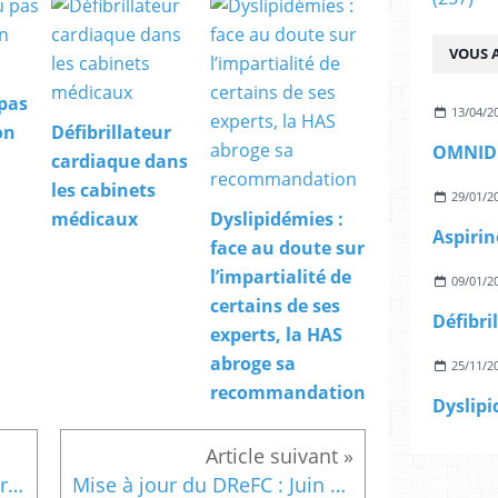
VOUS A
 pas
13/04/2
on
Défibrillateur
OMNID
cardiaque dans
les cabinets
29/01/2
médicaux
Dyslipidémies :
face au doute sur
l’impartialité de
09/01/2
certains de ses
experts, la HAS
abroge sa
25/11/2
recommandation
Appel à la mobilisation....fermeture des cabinets le 18 juin
Mise à jour du DReFC : Juin 2010