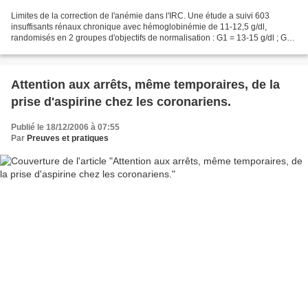
Limites de la correction de l'anémie dans l'IRC. Une étude a suivi 603
insuffisants rénaux chronique avec hémoglobinémie de 11-12,5 g/dl,
randomisés en 2 groupes d'objectifs de normalisation : G1 = 13-15 g/dl ; G2
= 10,5-11,5 g/dl si < 10,5 g/dl. Résultats...
Attention aux arrêts, même temporaires, de la
prise d'aspirine chez les coronariens.
Publié le 18/12/2006 à 07:55
Par
Preuves et pratiques