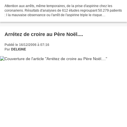
Attention aux arrêts, même temporaires, de la prise d'aspirine chez les
coronariens. Résultats d'analyses de 612 études regroupant 50.279 patients
: l la mauvaise observance ou l'arrêt de l'aspirine triple le risque
d'événements cardiaques majeurs (OR...
Arrétez de croire au Père Noël....
Publié le 16/12/2006 à 07:16
Par
DELIGNE