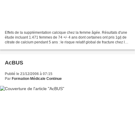
Effets de la supplémentation calcique chez la femme âgée. Résultats d'une
étude incluant 1.471 femmes de 74 +/- 4 ans dont certaines ont pris 1g/j de
citrate de calcium pendant 5 ans : le risque relatif global de fracture chez les
femmes ayant suivi leurs...
AcBUS
Publié le 21/12/2006 à 07:15
Par
Formation Médicale Continue