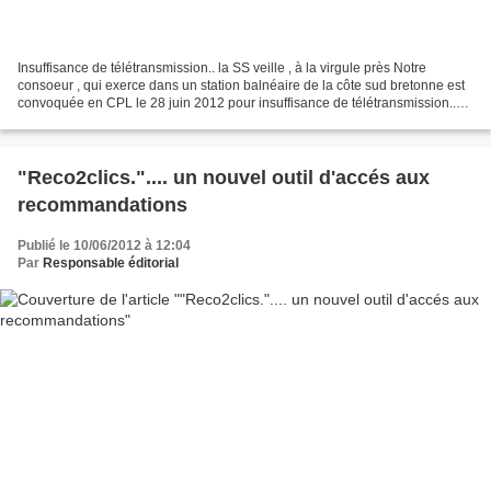
Insuffisance de télétransmission.. la SS veille , à la virgule près Notre
consoeur , qui exerce dans un station balnéaire de la côte sud bretonne est
convoquée en CPL le 28 juin 2012 pour insuffisance de télétransmission..
"au fait ? le taux reflète la...
"Reco2clics.".... un nouvel outil d'accés aux
recommandations
Publié le 10/06/2012 à 12:04
Par
Responsable éditorial