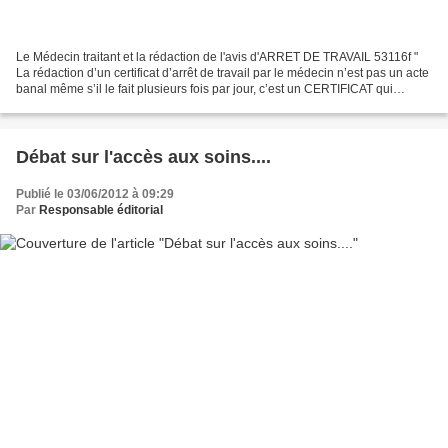
Le Médecin traitant et la rédaction de l'avis d'ARRET DE TRAVAIL 53116f "
La rédaction d’un certificat d’arrêt de travail par le médecin n’est pas un acte
banal même s’il le fait plusieurs fois par jour, c’est un CERTIFICAT qui
engage sa responsabilité...
Débat sur l'accès aux soins....
Publié le 03/06/2012 à 09:29
Par
Responsable éditorial