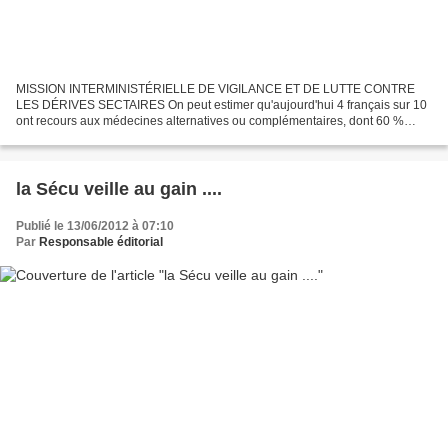
MISSION INTERMINISTÉRIELLE DE VIGILANCE ET DE LUTTE CONTRE
LES DÉRIVES SECTAIRES On peut estimer qu'aujourd'hui 4 français sur 10
ont recours aux médecines alternatives ou complémentaires, dont 60 %
parmi les malades du cancer. Plus de 400 pratiques non...
la Sécu veille au gain ....
Publié le 13/06/2012 à 07:10
Par
Responsable éditorial